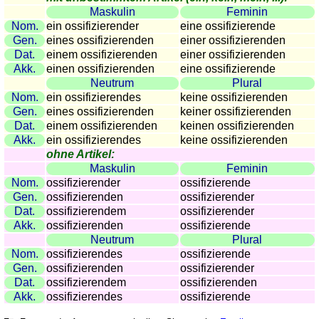
Länderquiz
Maskulin
Feminin
Nom.
ein ossifizierender
eine ossifizierende
Flüsse-
Gen.
eines ossifizierenden
einer ossifizierenden
und
Dat.
einem ossifizierenden
einer ossifizierenden
Städtequiz
Akk.
einen ossifizierenden
eine ossifizierende
Flaggen-,
Neutrum
Plural
Wappen-
Nom.
ein ossifizierendes
keine ossifizierenden
und
Gen.
eines ossifizierenden
keiner ossifizierenden
Dat.
einem ossifizierenden
keinen ossifizierenden
Münzenquiz
Akk.
ein ossifizierendes
keine ossifizierenden
Städte-
ohne Artikel:
und
Maskulin
Feminin
Länderquiz
Nom.
ossifizierender
ossifizierende
Gen.
ossifizierenden
ossifizierender
weitere
Dat.
ossifizierendem
ossifizierender
Spiele
Gehirntraining
Akk.
ossifizierenden
ossifizierende
Rechentrainer
Neutrum
Plural
Puzzle
Nom.
ossifizierendes
ossifizierende
Gen.
ossifizierenden
ossifizierender
Quiz
Dat.
ossifizierendem
ossifizierenden
Suchbild
Akk.
ossifizierendes
ossifizierende
Tierquiz