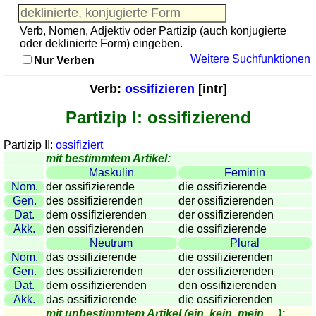
Französisch
Italienisch
Verb, Nomen, Adjektiv oder Partizip (auch konjugierte
Lateinisch
oder deklinierte Form) eingeben.
Weitere Suchfunktionen
Niederländisch
Nur Verben
Portugiesisch
Verb:
ossifizieren
[intr]
Rumänisch
Spanisch
Partizip I: ossifizierend
Nützliches
Partizip II:
ossifiziert
mit bestimmtem Artikel:
Umrechner
Maskulin
Feminin
Autokennzeichen
Nom.
der ossifizierende
die ossifizierende
Sonnenstand
Gen.
des ossifizierenden
der ossifizierenden
Dat.
dem ossifizierenden
der ossifizierenden
Fahrradtouren
Akk.
den ossifizierenden
die ossifizierende
Reisewortschatz
Neutrum
Plural
SPIELE
Nom.
das ossifizierende
die ossifizierenden
Gen.
des ossifizierenden
der ossifizierenden
Geografie
Dat.
dem ossifizierenden
den ossifizierenden
Küstenquiz
Akk.
das ossifizierende
die ossifizierenden
Geografiequiz
mit unbestimmtem Artikel (ein, kein, mein, ...):