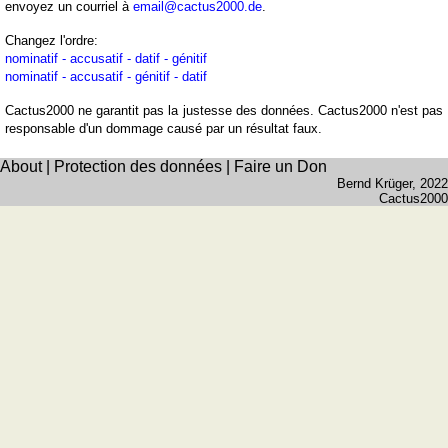
côtes
envoyez un courriel à
email@cactus2000.de
.
et
Changez l'ordre:
fleuves
nominatif - accusatif - datif - génitif
Quiz
nominatif - accusatif - génitif - datif
de
Cactus2000 ne garantit pas la justesse des données. Cactus2000 n'est pas
géographie
responsable d'un dommage causé par un résultat faux.
Quiz
des
About
|
Protection des données
|
Faire un Don
Bernd Krüger
, 2022
pays
Cactus2000
Quiz
des
fleuves
et
des
villes
Quiz
des
drapeaux,
blasons,
monnaie