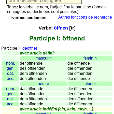
Jeu
avec
Tapez le verbe, le nom, l'adjectif ou le participe (formes
conjugées ou declinées sont possibles).
des
Autres fonctions de recherche
verbes seulement
nombres
Plus
Verbe:
öffnen
[tr]
de
langues
allemand
Participe I: öffnend
anglais
Participe II:
geöffnet
espagnol
avec article défini:
français
masculin
feminin
italien
nom.
der öffnende
die öffnende
gen.
des öffnenden
der öffnenden
latin
dat.
dem öffnenden
der öffnenden
portugais
acc.
den öffnenden
die öffnende
roumain
neutre
pluriel
néerlandais
nom.
das öffnende
die öffnenden
gen.
des öffnenden
der öffnenden
Utilités
dat.
dem öffnenden
den öffnenden
acc.
das öffnende
die öffnenden
Convertisseurs
avec article indéfini (ein, kein, mein, ...):
d'unités