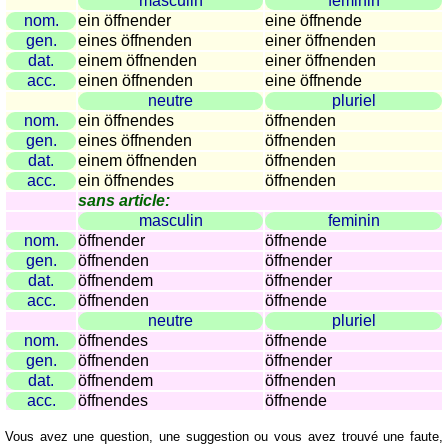
masculin
feminin
Plaques
nom.
ein öffnender
eine öffnende
d'immatriculation
gen.
eines öffnenden
einer öffnenden
dat.
einem öffnenden
einer öffnenden
Coucher
acc.
einen öffnenden
eine öffnende
du
neutre
pluriel
soleil
nom.
ein öffnendes
öffnenden
Balades
gen.
eines öffnenden
öffnenden
à
dat.
einem öffnenden
öffnenden
vélo
acc.
ein öffnendes
öffnenden
sans article:
Petit
masculin
feminin
vocabulaire
nom.
öffnender
öffnende
pour
gen.
öffnenden
öffnender
le
dat.
öffnendem
öffnender
voyage
acc.
öffnenden
öffnende
(pdf)
neutre
pluriel
nom.
öffnendes
öffnende
JEUX
gen.
öffnenden
öffnender
Géographie
dat.
öffnendem
öffnenden
acc.
öffnendes
öffnende
Quiz
de
Vous avez une question, une suggestion ou vous avez trouvé une faute,