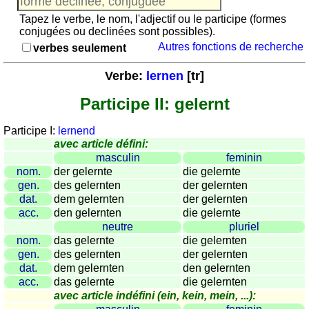
Jeu
avec
Tapez le verbe, le nom, l'adjectif ou le participe (formes
conjugées ou declinées sont possibles).
des
Autres fonctions de recherche
verbes seulement
nombres
Plus
Verbe:
lernen
[tr]
de
langues
allemand
Participe II: gelernt
anglais
Participe I:
lernend
espagnol
avec article défini:
français
masculin
feminin
italien
nom.
der gelernte
die gelernte
gen.
des gelernten
der gelernten
latin
dat.
dem gelernten
der gelernten
portugais
acc.
den gelernten
die gelernte
roumain
neutre
pluriel
néerlandais
nom.
das gelernte
die gelernten
gen.
des gelernten
der gelernten
Utilités
dat.
dem gelernten
den gelernten
acc.
das gelernte
die gelernten
Convertisseurs
avec article indéfini (ein, kein, mein, ...):
d'unités