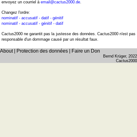
côtes
envoyez un courriel à
email@cactus2000.de
.
et
Changez l'ordre:
fleuves
nominatif - accusatif - datif - génitif
Quiz
nominatif - accusatif - génitif - datif
de
Cactus2000 ne garantit pas la justesse des données. Cactus2000 n'est pas
géographie
responsable d'un dommage causé par un résultat faux.
Quiz
des
About
|
Protection des données
|
Faire un Don
Bernd Krüger
, 2022
pays
Cactus2000
Quiz
des
fleuves
et
des
villes
Quiz
des
drapeaux,
blasons,
monnaie