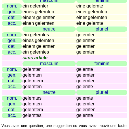
masculin
feminin
Plaques
nom.
ein gelernter
eine gelernte
d'immatriculation
gen.
eines gelernten
einer gelernten
dat.
einem gelernten
einer gelernten
Coucher
acc.
einen gelernten
eine gelernte
du
neutre
pluriel
soleil
nom.
ein gelerntes
gelernten
Balades
gen.
eines gelernten
gelernten
à
dat.
einem gelernten
gelernten
vélo
acc.
ein gelerntes
gelernten
sans article:
Petit
masculin
feminin
vocabulaire
nom.
gelernter
gelernte
pour
gen.
gelernten
gelernter
le
dat.
gelerntem
gelernter
voyage
acc.
gelernten
gelernte
(pdf)
neutre
pluriel
nom.
gelerntes
gelernte
JEUX
gen.
gelernten
gelernter
Géographie
dat.
gelerntem
gelernten
acc.
gelerntes
gelernte
Quiz
de
Vous avez une question, une suggestion ou vous avez trouvé une faute,