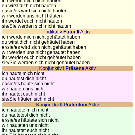
ich werde mich nicht häuten
countries
du wirst dich nicht häuten
Quiz
er/sie/
es wird sich nicht häuten
of
wir werden uns nicht häuten
ihr werdet euch nicht häuten
rivers
sie
/Sie
werden sich nicht häuten
and
Indikativ
Futur II
Aktiv
towns
ich werde mich nicht gehäutet haben
du wirst dich nicht gehäutet haben
Quiz
er/sie/
es wird sich nicht gehäutet haben
of
wir werden uns nicht gehäutet haben
ihr werdet euch nicht gehäutet haben
flags,
sie
/Sie
werden sich nicht gehäutet haben
arms,
Konjunktiv I
Präsens
Aktiv
and
ich häute mich nicht
coins
du häutest dich nicht
er/sie/
es häute sich nicht
Quiz
wir häuten uns nicht
of
ihr häutet euch nicht
sie
/Sie
häuten sich nicht
towns
Konjunktiv II
Präteritum
Aktiv
and
ich häutete mich nicht
countries
du häutetest dich nicht
er/sie/
es häutete sich nicht
More
wir häuteten uns nicht
games
Animal
ihr häutetet euch nicht