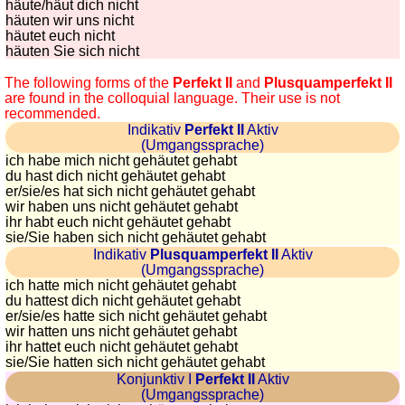
häute/häut dich nicht
häuten wir uns nicht
häutet euch nicht
häuten Sie sich nicht
The following forms of the
Perfekt II
and
Plusquamperfekt II
are found in the colloquial language. Their use is not
recommended.
Indikativ
Perfekt II
Aktiv
(Umgangssprache)
ich habe mich nicht gehäutet gehabt
du hast dich nicht gehäutet gehabt
er/sie/
es hat sich nicht gehäutet gehabt
wir haben uns nicht gehäutet gehabt
ihr habt euch nicht gehäutet gehabt
sie
/Sie
haben sich nicht gehäutet gehabt
Indikativ
Plusquamperfekt II
Aktiv
(Umgangssprache)
ich hatte mich nicht gehäutet gehabt
du hattest dich nicht gehäutet gehabt
er/sie/
es hatte sich nicht gehäutet gehabt
wir hatten uns nicht gehäutet gehabt
ihr hattet euch nicht gehäutet gehabt
sie
/Sie
hatten sich nicht gehäutet gehabt
Konjunktiv I
Perfekt II
Aktiv
(Umgangssprache)