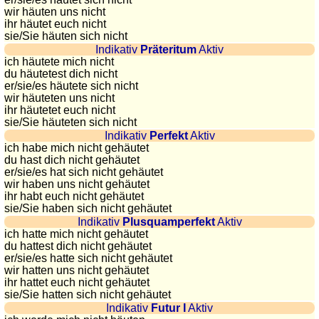
wir häuten uns nicht
sunset
ihr häutet euch nicht
Bicycle
sie
/Sie
häuten sich nicht
tours
Indikativ
Präteritum
Aktiv
ich häutete mich nicht
Small
du häutetest dich nicht
travel
er/sie/
es häutete sich nicht
vocabulary
wir häuteten uns nicht
ihr häutetet euch nicht
(pdf)
sie
/Sie
häuteten sich nicht
GAMES
Indikativ
Perfekt
Aktiv
ich habe mich nicht gehäutet
Geography
du hast dich nicht gehäutet
Quiz
er/sie/
es hat sich nicht gehäutet
wir haben uns nicht gehäutet
of
ihr habt euch nicht gehäutet
coasts
sie
/Sie
haben sich nicht gehäutet
and
Indikativ
Plusquamperfekt
Aktiv
ich hatte mich nicht gehäutet
rivers
du hattest dich nicht gehäutet
Geography
er/sie/
es hatte sich nicht gehäutet
wir hatten uns nicht gehäutet
quiz
ihr hattet euch nicht gehäutet
Quiz
sie
/Sie
hatten sich nicht gehäutet
of
Indikativ
Futur I
Aktiv