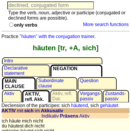
languages
English
Type the verb, noun, adjective or participe (conjugated or
French
declined forms are possible).
German
More search functions
only verbs
Italian
Practice
"häuten" with the conjugation trainer
.
Latin
Portuguese
häuten [tr, +A, sich]
Romanian
Spanish
Intro
Dutch
Declarative
NEGATION
statement
Utilities
Subordinate
Question
MAIN
clause
CLAUSE
Unit
Aktiv
Aktiv, refl.
Vorgangs­
Zustands­
AKTIV,
converters
Dat.
passiv
passiv
refl. Akk.
Car
Declension of the participes: sich
häutend
, sich
gehäutet
number
AKTIV
mit
sich
im
Akkusativ
plates
Indikativ
Präsens
Aktiv
ich häute mich nicht
Time
du häutest dich nicht
of
er/sie/
es häutet sich nicht