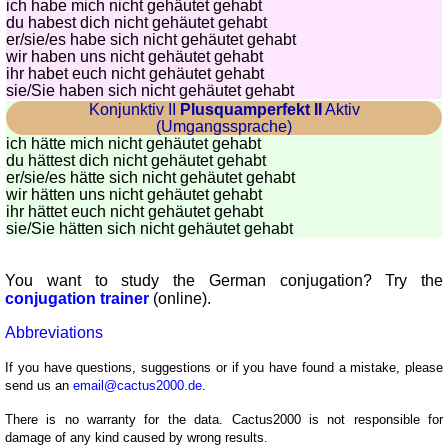
ich habe mich nicht gehäutet gehabt
du habest dich nicht gehäutet gehabt
er/sie/
es habe sich nicht gehäutet gehabt
wir haben uns nicht gehäutet gehabt
ihr habet euch nicht gehäutet gehabt
sie
/Sie
haben sich nicht gehäutet gehabt
Konjunktiv II
Plusquamperfekt II
Aktiv
(Umgangssprache)
ich hätte mich nicht gehäutet gehabt
du hättest dich nicht gehäutet gehabt
er/sie/
es hätte sich nicht gehäutet gehabt
wir hätten uns nicht gehäutet gehabt
ihr hättet euch nicht gehäutet gehabt
sie
/Sie
hätten sich nicht gehäutet gehabt
You want to study the German conjugation? Try the
conjugation trainer
(online).
Abbreviations
If you have questions, suggestions or if you have found a mistake, please
send us an
email@cactus2000.de
.
There is no warranty for the data. Cactus2000 is not responsible for
damage of any kind caused by wrong results.