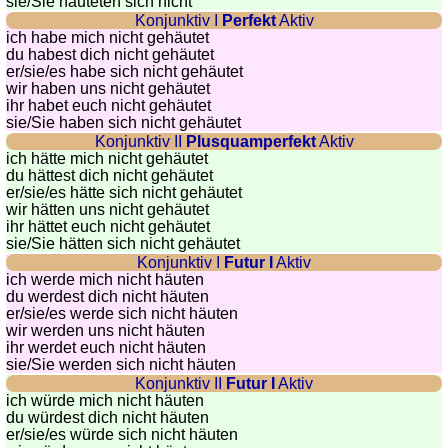
sie
/Sie
häuteten sich nicht
quiz
Konjunktiv I
Perfekt
Aktiv
Brain
ich habe mich nicht gehäutet
training
du habest dich nicht gehäutet
er/sie/
es habe sich nicht gehäutet
Find
wir haben uns nicht gehäutet
the
ihr habet euch nicht gehäutet
sie
/Sie
haben sich nicht gehäutet
difference
Konjunktiv II
Plusquamperfekt
Aktiv
Math
ich hätte mich nicht gehäutet
trainer
du hättest dich nicht gehäutet
er/sie/
es hätte sich nicht gehäutet
Puzzle
wir hätten uns nicht gehäutet
ihr hättet euch nicht gehäutet
sie
/Sie
hätten sich nicht gehäutet
Konjunktiv I
Futur I
Aktiv
ich werde mich nicht häuten
du werdest dich nicht häuten
er/sie/
es werde sich nicht häuten
wir werden uns nicht häuten
ihr werdet euch nicht häuten
sie
/Sie
werden sich nicht häuten
Konjunktiv II
Futur I
Aktiv
ich würde mich nicht häuten
du würdest dich nicht häuten
er/sie/
es würde sich nicht häuten