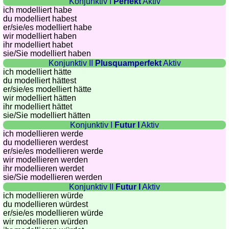
Konjunktiv I
Perfekt
Aktiv
quiz
ich modelliert habe
Brain
du modelliert habest
training
er/sie/
es modelliert habe
wir modelliert haben
Find
ihr modelliert habet
the
sie
/Sie
modelliert haben
Konjunktiv II
Plusquamperfekt
Aktiv
difference
ich modelliert hätte
Math
du modelliert hättest
trainer
er/sie/
es modelliert hätte
wir modelliert hätten
Puzzle
ihr modelliert hättet
sie
/Sie
modelliert hätten
Konjunktiv I
Futur I
Aktiv
ich modellieren werde
du modellieren werdest
er/sie/
es modellieren werde
wir modellieren werden
ihr modellieren werdet
sie
/Sie
modellieren werden
Konjunktiv II
Futur I
Aktiv
ich modellieren würde
du modellieren würdest
er/sie/
es modellieren würde
wir modellieren würden