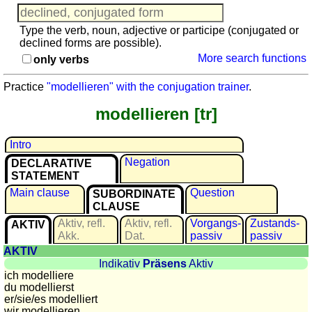
languages
English
Type the verb, noun, adjective or participe (conjugated or
French
declined forms are possible).
German
More search functions
only verbs
Italian
Practice
"modellieren" with the conjugation trainer
.
Latin
Portuguese
modellieren [tr]
Romanian
Spanish
Intro
Dutch
Negation
DECLARATIVE
STATEMENT
Utilities
Main clause
Question
SUBORDINATE
CLAUSE
Unit
Aktiv, refl.
Aktiv, refl.
Vorgangs­
Zustands­
AKTIV
converters
Akk.
Dat.
passiv
passiv
Car
AKTIV
number
Indikativ
Präsens
Aktiv
plates
ich modelliere
du modellierst
Time
er/sie/
es modelliert
of
wir modellieren