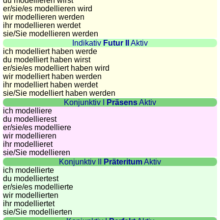
du modellieren wirst
countries
er/sie/
es modellieren wird
Quiz
wir modellieren werden
of
ihr modellieren werdet
sie
/Sie
modellieren werden
rivers
Indikativ
Futur II
Aktiv
and
ich modelliert haben werde
towns
du modelliert haben wirst
er/sie/
es modelliert haben wird
Quiz
wir modelliert haben werden
of
ihr modelliert haben werdet
sie
/Sie
modelliert haben werden
flags,
Konjunktiv I
Präsens
Aktiv
arms,
ich modelliere
and
du modellierest
er/sie/
es modelliere
coins
wir modellieren
Quiz
ihr modellieret
of
sie
/Sie
modellieren
Konjunktiv II
Präteritum
Aktiv
towns
ich modellierte
and
du modelliertest
countries
er/sie/
es modellierte
wir modellierten
More
ihr modelliertet
games
Animal
sie
/Sie
modellierten