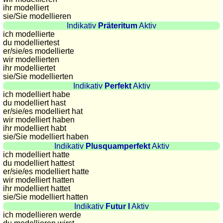
ihr modelliert
sunset
sie
/Sie
modellieren
Bicycle
Indikativ
Präteritum
Aktiv
tours
ich modellierte
du modelliertest
Small
er/sie/
es modellierte
travel
wir modellierten
vocabulary
ihr modelliertet
sie
/Sie
modellierten
(pdf)
Indikativ
Perfekt
Aktiv
GAMES
ich modelliert habe
du modelliert hast
Geography
er/sie/
es modelliert hat
Quiz
wir modelliert haben
ihr modelliert habt
of
sie
/Sie
modelliert haben
coasts
Indikativ
Plusquamperfekt
Aktiv
and
ich modelliert hatte
du modelliert hattest
rivers
er/sie/
es modelliert hatte
Geography
wir modelliert hatten
ihr modelliert hattet
quiz
sie
/Sie
modelliert hatten
Quiz
Indikativ
Futur I
Aktiv
of
ich modellieren werde