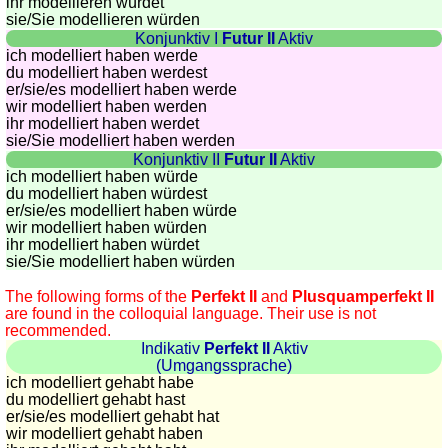
ihr modellieren würdet
sie
/Sie
modellieren würden
Konjunktiv I
Futur II
Aktiv
ich modelliert haben werde
du modelliert haben werdest
er/sie/
es modelliert haben werde
wir modelliert haben werden
ihr modelliert haben werdet
sie
/Sie
modelliert haben werden
Konjunktiv II
Futur II
Aktiv
ich modelliert haben würde
du modelliert haben würdest
er/sie/
es modelliert haben würde
wir modelliert haben würden
ihr modelliert haben würdet
sie
/Sie
modelliert haben würden
The following forms of the
Perfekt II
and
Plusquamperfekt II
are found in the colloquial language. Their use is not
recommended.
Indikativ
Perfekt II
Aktiv
(Umgangssprache)
ich modelliert gehabt habe
du modelliert gehabt hast
er/sie/
es modelliert gehabt hat
wir modelliert gehabt haben