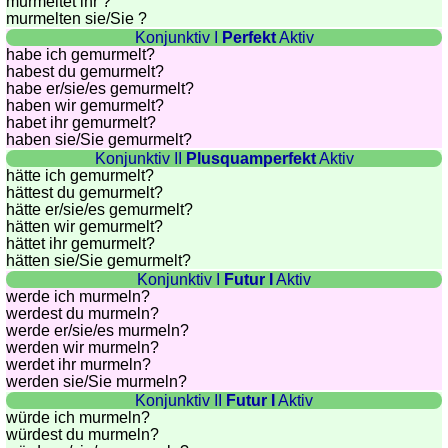
murmeltet ihr ?
quiz
murmelten sie
/Sie
?
Brain
Konjunktiv I
Perfekt
Aktiv
training
habe ich gemurmelt?
habest du gemurmelt?
Find
habe
er/sie/
es gemurmelt?
the
haben wir gemurmelt?
habet ihr gemurmelt?
difference
haben sie
/Sie
gemurmelt?
Math
Konjunktiv II
Plusquamperfekt
Aktiv
trainer
hätte ich gemurmelt?
hättest du gemurmelt?
Puzzle
hätte
er/sie/
es gemurmelt?
hätten wir gemurmelt?
hättet ihr gemurmelt?
hätten sie
/Sie
gemurmelt?
Konjunktiv I
Futur I
Aktiv
werde ich murmeln?
werdest du murmeln?
werde
er/sie/
es murmeln?
werden wir murmeln?
werdet ihr murmeln?
werden sie
/Sie
murmeln?
Konjunktiv II
Futur I
Aktiv
würde ich murmeln?
würdest du murmeln?