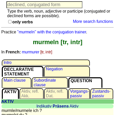
languages
English
Type the verb, noun, adjective or participe (conjugated or
French
declined forms are possible).
German
More search functions
only verbs
Italian
Practice
"murmeln" with the conjugation trainer
.
Latin
Portuguese
murmeln [tr, intr]
Romanian
In
French:
murmurer
[tr, intr]
Spanish
Dutch
Intro
Utilities
Negation
DECLARATIVE
STATEMENT
Unit
Main clause
Subordinate
QUESTION
converters
clause
Car
Aktiv, refl.
Aktiv, refl.
Vorgangs­
Zustands­
AKTIV
number
Akk.
Dat.
passiv
passiv
plates
AKTIV
Indikativ
Präsens
Aktiv
Time
murmle/murmele ich ?
of
murmelst du ?