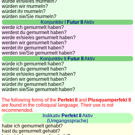
würde
er/sie/
es murmeln?
würden wir murmeln?
würdet ihr murmeln?
würden sie
/Sie
murmeln?
Konjunktiv I
Futur II
Aktiv
werde ich gemurmelt haben?
werdest du gemurmelt haben?
werde
er/sie/
es gemurmelt haben?
werden wir gemurmelt haben?
werdet ihr gemurmelt haben?
werden sie
/Sie
gemurmelt haben?
Konjunktiv II
Futur II
Aktiv
würde ich gemurmelt haben?
würdest du gemurmelt haben?
würde
er/sie/
es gemurmelt haben?
würden wir gemurmelt haben?
würdet ihr gemurmelt haben?
würden sie
/Sie
gemurmelt haben?
The following forms of the
Perfekt II
and
Plusquamperfekt II
are found in the colloquial language. Their use is not
recommended.
Indikativ
Perfekt II
Aktiv
(Umgangssprache)
habe ich gemurmelt gehabt?
hast du gemurmelt gehabt?