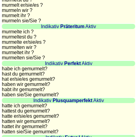
murmelt
er/sie/
es ?
sunset
murmeln wir ?
Bicycle
murmelt ihr ?
tours
murmeln sie
/Sie
?
Indikativ
Präteritum
Aktiv
Small
murmelte ich ?
travel
murmeltest du ?
vocabulary
murmelte
er/sie/
es ?
murmelten wir ?
(pdf)
murmeltet ihr ?
GAMES
murmelten sie
/Sie
?
Indikativ
Perfekt
Aktiv
Geography
habe ich gemurmelt?
Quiz
hast du gemurmelt?
hat
er/sie/
es gemurmelt?
of
haben wir gemurmelt?
coasts
habt ihr gemurmelt?
and
haben sie
/Sie
gemurmelt?
Indikativ
Plusquamperfekt
Aktiv
rivers
hatte ich gemurmelt?
Geography
hattest du gemurmelt?
hatte
er/sie/
es gemurmelt?
quiz
hatten wir gemurmelt?
Quiz
hattet ihr gemurmelt?
of
hatten sie
/Sie
gemurmelt?