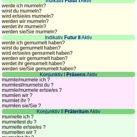
Indikativ
Futur I
Aktiv
countries
werde ich murmeln?
Quiz
wirst du murmeln?
of
wird
er/sie/
es murmeln?
werden wir murmeln?
rivers
werdet ihr murmeln?
and
werden sie
/Sie
murmeln?
towns
Indikativ
Futur II
Aktiv
werde ich gemurmelt haben?
Quiz
wirst du gemurmelt haben?
of
wird
er/sie/
es gemurmelt haben?
werden wir gemurmelt haben?
flags,
werdet ihr gemurmelt haben?
arms,
werden sie
/Sie
gemurmelt haben?
and
Konjunktiv I
Präsens
Aktiv
coins
murmle/murmele ich ?
murmlest/murmelst du ?
Quiz
murmle/murmele
er/sie/
es ?
of
murmlen wir ?
murmlet ihr ?
towns
murmlen sie
/Sie
?
and
Konjunktiv II
Präteritum
Aktiv
countries
murmelte ich ?
murmeltest du ?
More
murmelte
er/sie/
es ?
games
Animal
murmelten wir ?