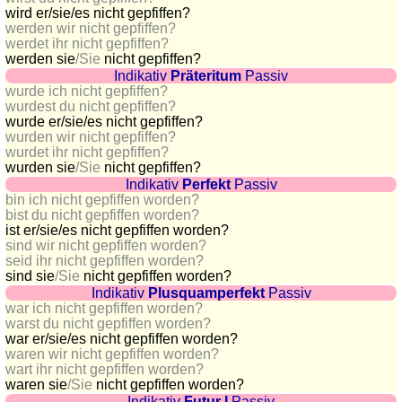
wird
er/sie/es
nicht gepfiffen?
sunset
werden wir nicht gepfiffen?
Bicycle
werdet ihr nicht gepfiffen?
tours
werden sie
/Sie
nicht gepfiffen?
Indikativ
Präteritum
Passiv
Small
wurde ich nicht gepfiffen?
travel
wurdest du nicht gepfiffen?
wurde
er/sie/es
nicht gepfiffen?
vocabulary
wurden wir nicht gepfiffen?
(pdf)
wurdet ihr nicht gepfiffen?
GAMES
wurden sie
/Sie
nicht gepfiffen?
Indikativ
Perfekt
Passiv
Geography
bin ich nicht gepfiffen worden?
bist du nicht gepfiffen worden?
Quiz
ist
er/sie/es
nicht gepfiffen worden?
of
sind wir nicht gepfiffen worden?
coasts
seid ihr nicht gepfiffen worden?
sind sie
/Sie
nicht gepfiffen worden?
and
Indikativ
Plusquamperfekt
Passiv
rivers
war ich nicht gepfiffen worden?
Geography
warst du nicht gepfiffen worden?
war
er/sie/es
nicht gepfiffen worden?
quiz
waren wir nicht gepfiffen worden?
Quiz
wart ihr nicht gepfiffen worden?
of
waren sie
/Sie
nicht gepfiffen worden?
Indikativ
Futur I
Passiv