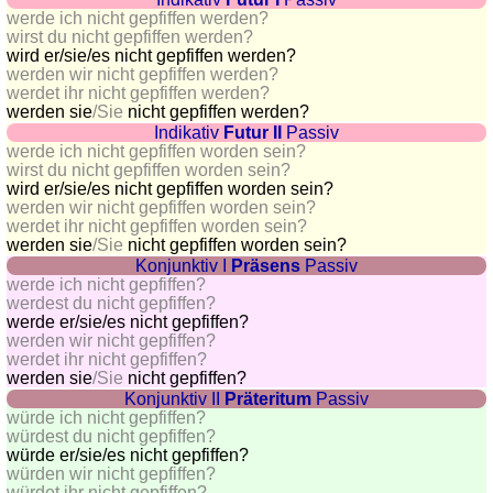
countries
werde ich nicht gepfiffen werden?
Quiz
wirst du nicht gepfiffen werden?
wird
er/sie/es
nicht gepfiffen werden?
of
werden wir nicht gepfiffen werden?
rivers
werdet ihr nicht gepfiffen werden?
and
werden sie
/Sie
nicht gepfiffen werden?
towns
Indikativ
Futur II
Passiv
werde ich nicht gepfiffen worden sein?
Quiz
wirst du nicht gepfiffen worden sein?
of
wird
er/sie/es
nicht gepfiffen worden sein?
werden wir nicht gepfiffen worden sein?
flags,
werdet ihr nicht gepfiffen worden sein?
arms,
werden sie
/Sie
nicht gepfiffen worden sein?
and
Konjunktiv I
Präsens
Passiv
werde ich nicht gepfiffen?
coins
werdest du nicht gepfiffen?
Quiz
werde
er/sie/es
nicht gepfiffen?
of
werden wir nicht gepfiffen?
werdet ihr nicht gepfiffen?
towns
werden sie
/Sie
nicht gepfiffen?
and
Konjunktiv II
Präteritum
Passiv
countries
würde ich nicht gepfiffen?
würdest du nicht gepfiffen?
More
würde
er/sie/es
nicht gepfiffen?
games
Animal
würden wir nicht gepfiffen?
würdet ihr nicht gepfiffen?