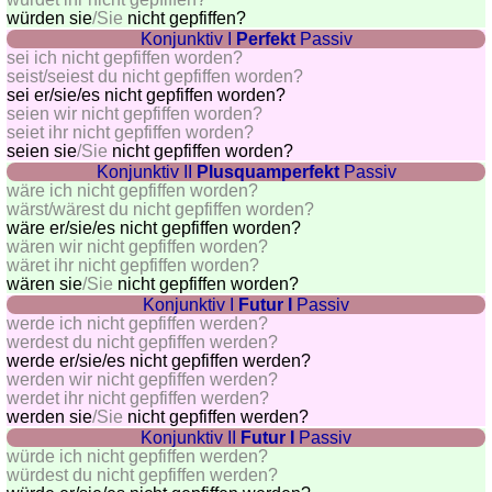
quiz
würden sie
/Sie
nicht gepfiffen?
Brain
Konjunktiv I
Perfekt
Passiv
sei ich nicht gepfiffen worden?
training
seist/seiest du nicht gepfiffen worden?
Find
sei
er/sie/es
nicht gepfiffen worden?
the
seien wir nicht gepfiffen worden?
seiet ihr nicht gepfiffen worden?
difference
seien sie
/Sie
nicht gepfiffen worden?
Math
Konjunktiv II
Plusquamperfekt
Passiv
trainer
wäre ich nicht gepfiffen worden?
wärst/wärest du nicht gepfiffen worden?
Puzzle
wäre
er/sie/es
nicht gepfiffen worden?
wären wir nicht gepfiffen worden?
wäret ihr nicht gepfiffen worden?
wären sie
/Sie
nicht gepfiffen worden?
Konjunktiv I
Futur I
Passiv
werde ich nicht gepfiffen werden?
werdest du nicht gepfiffen werden?
werde
er/sie/es
nicht gepfiffen werden?
werden wir nicht gepfiffen werden?
werdet ihr nicht gepfiffen werden?
werden sie
/Sie
nicht gepfiffen werden?
Konjunktiv II
Futur I
Passiv
würde ich nicht gepfiffen werden?
würdest du nicht gepfiffen werden?