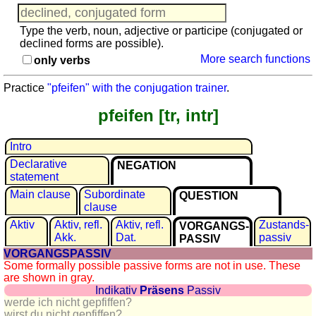
languages
English
Type the verb, noun, adjective or participe (conjugated or
French
declined forms are possible).
German
More search functions
only verbs
Italian
Practice
"pfeifen" with the conjugation trainer
.
Latin
Portuguese
pfeifen [tr, intr]
Romanian
Spanish
Intro
Dutch
Declarative
NEGATION
statement
Utilities
Main clause
Subordinate
QUESTION
clause
Unit
Aktiv
Aktiv, refl.
Aktiv, refl.
Zustands­
VORGANGS­
converters
Akk.
Dat.
passiv
PASSIV
Car
VORGANGSPASSIV
number
Some formally possible passive forms are not in use. These
are shown in gray.
plates
Indikativ
Präsens
Passiv
Time
werde ich nicht gepfiffen?
of
wirst du nicht gepfiffen?