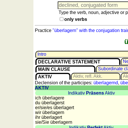
languages
English
Type the verb, noun, adjective or p
French
only verbs
German
Italian
Practice
"überlagern" with the conjugation trai
Latin
ü
Portuguese
Romanian
Intro
Spanish
Ne
DECLARATIVE STATEMENT
Dutch
Subordinate c
MAIN CLAUSE
Utilities
Aktiv, refl. Akk.
Akt
AKTIV
Declension of the participes:
überlagernd
,
übe
Unit
AKTIV
converters
Indikativ
Präsens
Aktiv
ich überlagere
Car
du überlagerst
number
er/sie/
es überlagert
wir überlagern
plates
ihr überlagert
Time
sie
/Sie
überlagern
of
Indikativ
Perfekt
Aktiv