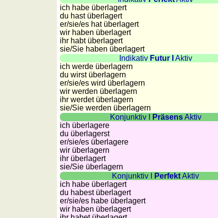
ich habe überlagert
sunset
du hast überlagert
Bicycle
er/sie/
es hat überlagert
tours
wir haben überlagert
ihr habt überlagert
Small
sie
/Sie
haben überlagert
travel
Indikativ
Futur I
Aktiv
vocabulary
ich werde überlagern
du wirst überlagern
(pdf)
er/sie/
es wird überlagern
GAMES
wir werden überlagern
ihr werdet überlagern
Geography
sie
/Sie
werden überlagern
Quiz
Konjunktiv I
Präsens
Aktiv
ich überlagere
of
du überlagerst
coasts
er/sie/
es überlagere
wir überlagern
and
ihr überlagert
rivers
sie
/Sie
überlagern
Geography
Konjunktiv I
Perfekt
Aktiv
ich habe überlagert
quiz
du habest überlagert
Quiz
er/sie/
es habe überlagert
of
wir haben überlagert
ihr habet überlagert