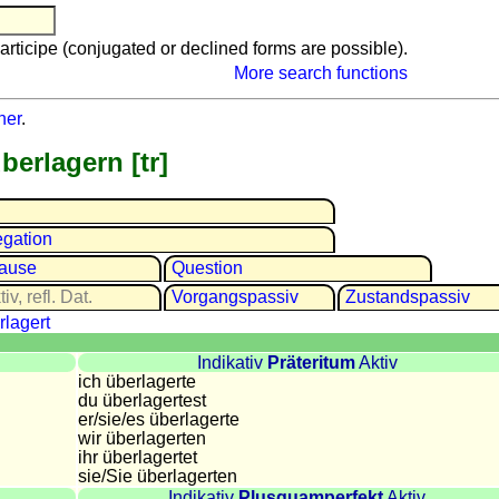
articipe (conjugated or declined forms are possible).
More search functions
ner
.
berlagern [tr]
gation
lause
Question
iv, refl. Dat.
Vorgangs­passiv
Zustands­passiv
rlagert
Indikativ
Präteritum
Aktiv
ich überlagerte
du überlagertest
er/sie/
es überlagerte
wir überlagerten
ihr überlagertet
sie
/Sie
überlagerten
Indikativ
Plusquamperfekt
Aktiv