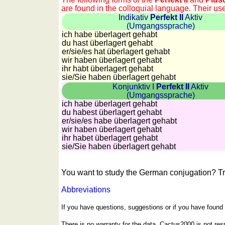
quiz
are found in the colloquial language. Their u
Brain
Indikativ
Perfekt II
Aktiv
(Umgangssprache)
training
ich habe überlagert gehabt
Find
du hast überlagert gehabt
the
er/sie/
es hat überlagert gehabt
wir haben überlagert gehabt
difference
ihr habt überlagert gehabt
Math
sie
/Sie
haben überlagert gehabt
trainer
Konjunktiv I
Perfekt II
Aktiv
(Umgangssprache)
Puzzle
ich habe überlagert gehabt
du habest überlagert gehabt
er/sie/
es habe überlagert gehabt
wir haben überlagert gehabt
ihr habet überlagert gehabt
sie
/Sie
haben überlagert gehabt
You want to study the German conjugation? T
Abbreviations
If you have questions, suggestions or if you have foun
There is no warranty for the data. Cactus2000 is not re