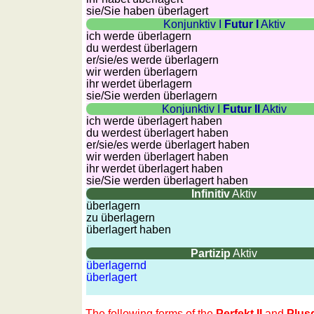
countries
sie
/Sie
haben überlagert
Quiz
Konjunktiv I
Futur I
Aktiv
of
ich werde überlagern
du werdest überlagern
rivers
er/sie/
es werde überlagern
and
wir werden überlagern
ihr werdet überlagern
towns
sie
/Sie
werden überlagern
Quiz
Konjunktiv I
Futur II
Aktiv
of
ich werde überlagert haben
du werdest überlagert haben
flags,
er/sie/
es werde überlagert haben
arms,
wir werden überlagert haben
and
ihr werdet überlagert haben
sie
/Sie
werden überlagert haben
coins
Infinitiv
Aktiv
Quiz
überlagern
of
zu überlagern
überlagert haben
towns
and
Partizip
Aktiv
countries
überlagernd
überlagert
More
games
Animal
The following forms of the
Perfekt II
and
Plus