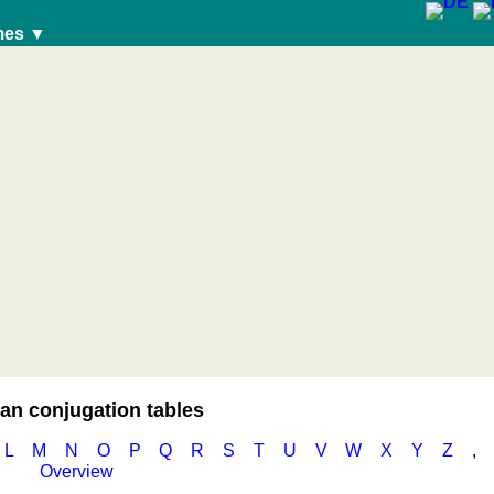
mes ▼
n conjugation tables
L
M
N
O
P
Q
R
S
T
U
V
W
X
Y
Z
,
Overview