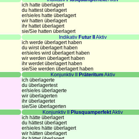
ich hatte überlagert
du hattest überlagert
er/sie/
es hatte überlagert
wir hatten überlagert
ihr hattet überlagert
sie
/Sie
hatten überlagert
Indikativ
Futur II
Aktiv
ich werde überlagert haben
du wirst überlagert haben
er/sie/
es wird überlagert haben
wir werden überlagert haben
ihr werdet überlagert haben
sie
/Sie
werden überlagert haben
Konjunktiv II
Präteritum
Aktiv
ich überlagerte
du überlagertest
er/sie/
es überlagerte
wir überlagerten
ihr überlagertet
sie
/Sie
überlagerten
Konjunktiv II
Plusquamperfekt
Aktiv
ich hätte überlagert
du hättest überlagert
er/sie/
es hätte überlagert
wir hätten überlagert
ihr hättet überlagert