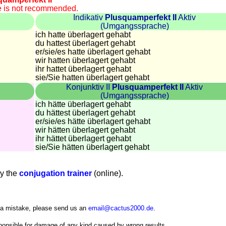
se is not recommended.
Indikativ
Plusquamperfekt II
Aktiv
(Umgangssprache)
ich hatte überlagert gehabt
du hattest überlagert gehabt
er/sie/
es hatte überlagert gehabt
wir hatten überlagert gehabt
ihr hattet überlagert gehabt
sie
/Sie
hatten überlagert gehabt
Konjunktiv II
Plusquamperfekt II
Aktiv
(Umgangssprache)
ich hätte überlagert gehabt
du hättest überlagert gehabt
er/sie/
es hätte überlagert gehabt
wir hätten überlagert gehabt
ihr hättet überlagert gehabt
sie
/Sie
hätten überlagert gehabt
ry the
conjugation trainer
(online).
d a mistake, please send us an
email@cactus2000.de
.
sponsible for damage of any kind caused by wrong results.