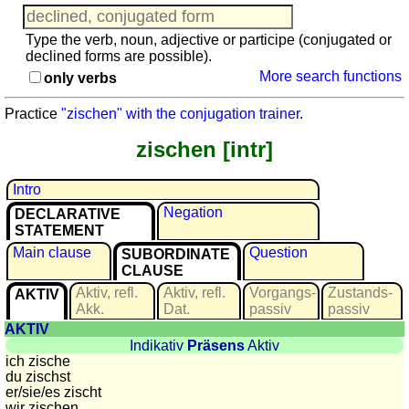
languages
English
Type the verb, noun, adjective or participe (conjugated or
French
declined forms are possible).
German
More search functions
only verbs
Italian
Practice
"zischen" with the conjugation trainer
.
Latin
Portuguese
zischen [intr]
Romanian
Spanish
Intro
Dutch
Negation
DECLARATIVE
STATEMENT
Utilities
Main clause
Question
SUBORDINATE
CLAUSE
Unit
Aktiv, refl.
Aktiv, refl.
Vorgangs­
Zustands­
AKTIV
converters
Akk.
Dat.
passiv
passiv
Car
AKTIV
number
Indikativ
Präsens
Aktiv
plates
ich zische
du zischst
Time
er/sie/
es zischt
of
wir zischen