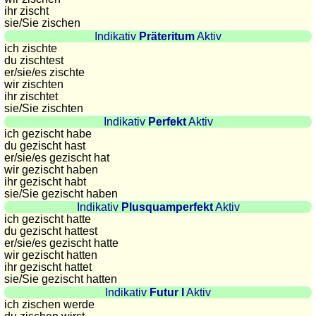
ihr zischt
sunset
sie
/Sie
zischen
Bicycle
Indikativ
Präteritum
Aktiv
tours
ich zischte
du zischtest
Small
er/sie/
es zischte
travel
wir zischten
vocabulary
ihr zischtet
sie
/Sie
zischten
(pdf)
Indikativ
Perfekt
Aktiv
GAMES
ich gezischt habe
du gezischt hast
Geography
er/sie/
es gezischt hat
Quiz
wir gezischt haben
ihr gezischt habt
of
sie
/Sie
gezischt haben
coasts
Indikativ
Plusquamperfekt
Aktiv
and
ich gezischt hatte
du gezischt hattest
rivers
er/sie/
es gezischt hatte
Geography
wir gezischt hatten
ihr gezischt hattet
quiz
sie
/Sie
gezischt hatten
Quiz
Indikativ
Futur I
Aktiv
of
ich zischen werde