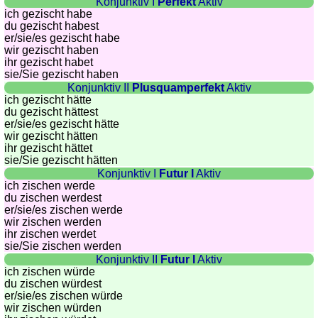
Konjunktiv I
Perfekt
Aktiv
quiz
ich gezischt habe
Brain
du gezischt habest
training
er/sie/
es gezischt habe
wir gezischt haben
Find
ihr gezischt habet
the
sie
/Sie
gezischt haben
Konjunktiv II
Plusquamperfekt
Aktiv
difference
ich gezischt hätte
Math
du gezischt hättest
trainer
er/sie/
es gezischt hätte
wir gezischt hätten
Puzzle
ihr gezischt hättet
sie
/Sie
gezischt hätten
Konjunktiv I
Futur I
Aktiv
ich zischen werde
du zischen werdest
er/sie/
es zischen werde
wir zischen werden
ihr zischen werdet
sie
/Sie
zischen werden
Konjunktiv II
Futur I
Aktiv
ich zischen würde
du zischen würdest
er/sie/
es zischen würde
wir zischen würden