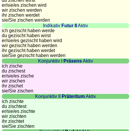
du zischen wirst
countries
er/sie/
es zischen wird
Quiz
wir zischen werden
of
ihr zischen werdet
sie
/Sie
zischen werden
rivers
Indikativ
Futur II
Aktiv
and
ich gezischt haben werde
towns
du gezischt haben wirst
er/sie/
es gezischt haben wird
Quiz
wir gezischt haben werden
of
ihr gezischt haben werdet
sie
/Sie
gezischt haben werden
flags,
Konjunktiv I
Präsens
Aktiv
arms,
ich zische
and
du zischest
er/sie/
es zische
coins
wir zischen
Quiz
ihr zischet
of
sie
/Sie
zischen
Konjunktiv II
Präteritum
Aktiv
towns
ich zischte
and
du zischtest
countries
er/sie/
es zischte
wir zischten
More
ihr zischtet
games
Animal
sie
/Sie
zischten