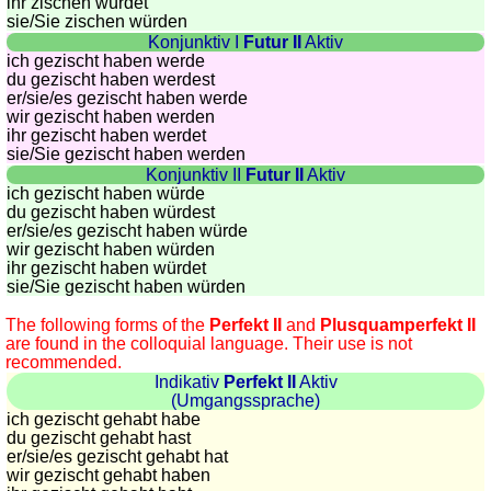
ihr zischen würdet
sie
/Sie
zischen würden
Konjunktiv I
Futur II
Aktiv
ich gezischt haben werde
du gezischt haben werdest
er/sie/
es gezischt haben werde
wir gezischt haben werden
ihr gezischt haben werdet
sie
/Sie
gezischt haben werden
Konjunktiv II
Futur II
Aktiv
ich gezischt haben würde
du gezischt haben würdest
er/sie/
es gezischt haben würde
wir gezischt haben würden
ihr gezischt haben würdet
sie
/Sie
gezischt haben würden
The following forms of the
Perfekt II
and
Plusquamperfekt II
are found in the colloquial language. Their use is not
recommended.
Indikativ
Perfekt II
Aktiv
(Umgangssprache)
ich gezischt gehabt habe
du gezischt gehabt hast
er/sie/
es gezischt gehabt hat
wir gezischt gehabt haben