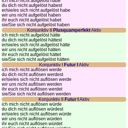
ich mich nicht aufgelöst habe
du dich nicht aufgelöst habest
Quiz
er/sie/
es sich nicht aufgelöst habe
de
wir uns nicht aufgelöst haben
villes
ihr euch nicht aufgelöst habet
sie
/Sie
sich nicht aufgelöst haben
et
Konjunktiv II
Plusquamperfekt
Aktiv
pays
ich mich nicht aufgelöst hätte
du dich nicht aufgelöst hättest
Plus
er/sie/
es sich nicht aufgelöst hätte
de
Entraineur
wir uns nicht aufgelöst hätten
jeux
de
ihr euch nicht aufgelöst hättet
sie
/Sie
sich nicht aufgelöst hätten
mémoire
Konjunktiv I
Futur I
Aktiv
Entraineur
ich mich nicht auflösen werde
de
du dich nicht auflösen werdest
er/sie/
es sich nicht auflösen werde
mathématiques
wir uns nicht auflösen werden
Puzzle
ihr euch nicht auflösen werdet
sie
/Sie
sich nicht auflösen werden
Quiz
Konjunktiv II
Futur I
Aktiv
animaux
ich mich nicht auflösen würde
Trouvez
du dich nicht auflösen würdest
er/sie/
es sich nicht auflösen würde
les
wir uns nicht auflösen würden
différences
ihr euch nicht auflösen würdet