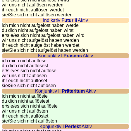
côtes
wir uns nicht auflösen werden
et
ihr euch nicht auflösen werdet
fleuves
sie
/Sie
sich nicht auflösen werden
Indikativ
Futur II
Aktiv
Quiz
ich mich nicht aufgelöst haben werde
de
du dich nicht aufgelöst haben wirst
géographie
er/sie/
es sich nicht aufgelöst haben wird
wir uns nicht aufgelöst haben werden
Quiz
ihr euch nicht aufgelöst haben werdet
des
sie
/Sie
sich nicht aufgelöst haben werden
pays
Konjunktiv I
Präsens
Aktiv
ich mich nicht auflöse
Quiz
du dich nicht auflösest
des
er/sie/
es sich nicht auflöse
fleuves
wir uns nicht auflösen
ihr euch nicht auflöset
et
sie
/Sie
sich nicht auflösen
des
Konjunktiv II
Präteritum
Aktiv
villes
ich mich nicht auflöste
du dich nicht auflöstest
Quiz
er/sie/
es sich nicht auflöste
des
wir uns nicht auflösten
ihr euch nicht auflöstet
drapeaux,
sie
/Sie
sich nicht auflösten
blasons,
Konjunktiv I
Perfekt
Aktiv
monnaie