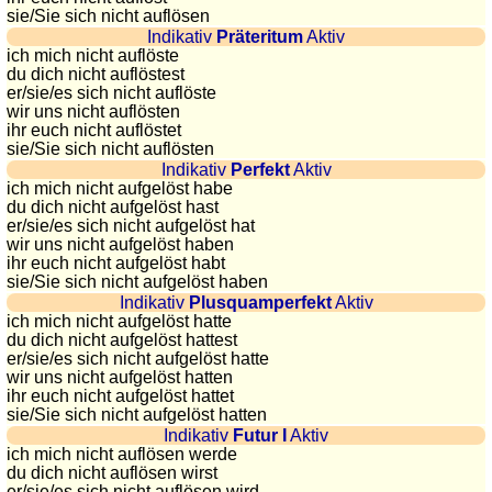
sie
/Sie
sich nicht auflösen
Plaques
Indikativ
Präteritum
Aktiv
d'immatriculation
ich mich nicht auflöste
Coucher
du dich nicht auflöstest
er/sie/
es sich nicht auflöste
du
wir uns nicht auflösten
soleil
ihr euch nicht auflöstet
Balades
sie
/Sie
sich nicht auflösten
Indikativ
Perfekt
Aktiv
à
ich mich nicht aufgelöst habe
vélo
du dich nicht aufgelöst hast
Petit
er/sie/
es sich nicht aufgelöst hat
wir uns nicht aufgelöst haben
vocabulaire
ihr euch nicht aufgelöst habt
pour
sie
/Sie
sich nicht aufgelöst haben
le
Indikativ
Plusquamperfekt
Aktiv
ich mich nicht aufgelöst hatte
voyage
du dich nicht aufgelöst hattest
(pdf)
er/sie/
es sich nicht aufgelöst hatte
wir uns nicht aufgelöst hatten
JEUX
ihr euch nicht aufgelöst hattet
Géographie
sie
/Sie
sich nicht aufgelöst hatten
Indikativ
Futur I
Aktiv
Quiz
ich mich nicht auflösen werde
de
du dich nicht auflösen wirst
er/sie/
es sich nicht auflösen wird