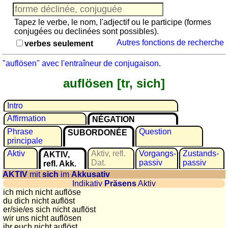
Jeu
avec
Tapez le verbe, le nom, l'adjectif ou le participe (formes
des
conjugées ou declinées sont possibles).
nombres
Autres fonctions de recherche
verbes seulement
Plus
de
"auflösen" avec l'entraîneur de conjugaison
.
langues
allemand
auflösen [tr, sich]
anglais
espagnol
Intro
français
Affirmation
NÉGATION
italien
Phrase
Question
SUBORDONÉE
latin
principale
portugais
Aktiv
Aktiv, refl.
Vorgangs­
Zustands­
AKTIV,
roumain
Dat.
passiv
passiv
refl. Akk.
AKTIV
mit
sich
im
Akkusativ
néerlandais
Indikativ
Präsens
Aktiv
Utilités
ich mich nicht auflöse
du dich nicht auflöst
er/sie/
es sich nicht auflöst
Convertisseurs
wir uns nicht auflösen
d'unités
ihr euch nicht auflöst