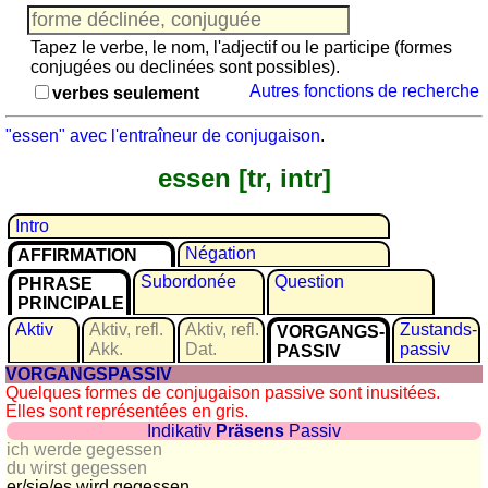
Jeu
avec
Tapez le verbe, le nom, l'adjectif ou le participe (formes
des
conjugées ou declinées sont possibles).
nombres
Autres fonctions de recherche
verbes seulement
Plus
de
"essen" avec l'entraîneur de conjugaison
.
langues
allemand
essen [tr, intr]
anglais
espagnol
Intro
français
Négation
AFFIRMATION
italien
Subordonée
Question
PHRASE
latin
PRINCIPALE
portugais
Aktiv
Aktiv, refl.
Aktiv, refl.
Zustands­
VORGANGS­
roumain
Akk.
Dat.
passiv
PASSIV
VORGANGSPASSIV
néerlandais
Quelques formes de conjugaison passive sont inusitées.
Utilités
Elles sont représentées en gris.
Indikativ
Präsens
Passiv
ich werde gegessen
Convertisseurs
du wirst gegessen
d'unités
er/sie/
es wird gegessen