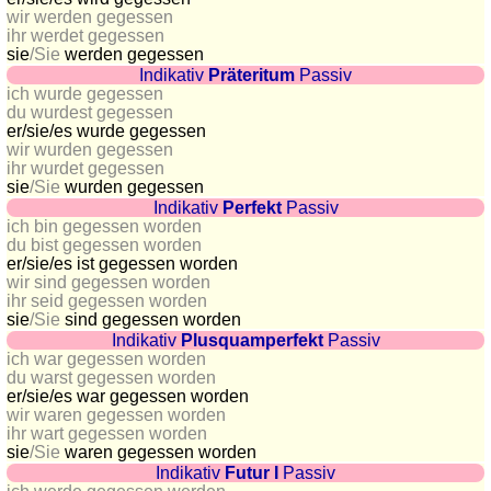
Plaques
wir werden gegessen
ihr werdet gegessen
d'immatriculation
sie
/Sie
werden gegessen
Coucher
Indikativ
Präteritum
Passiv
ich wurde gegessen
du
du wurdest gegessen
soleil
er/sie/
es wurde gegessen
Balades
wir wurden gegessen
ihr wurdet gegessen
à
sie
/Sie
wurden gegessen
vélo
Indikativ
Perfekt
Passiv
Petit
ich bin gegessen worden
du bist gegessen worden
vocabulaire
er/sie/
es ist gegessen worden
pour
wir sind gegessen worden
le
ihr seid gegessen worden
sie
/Sie
sind gegessen worden
voyage
Indikativ
Plusquamperfekt
Passiv
(pdf)
ich war gegessen worden
du warst gegessen worden
JEUX
er/sie/
es war gegessen worden
Géographie
wir waren gegessen worden
ihr wart gegessen worden
Quiz
sie
/Sie
waren gegessen worden
de
Indikativ
Futur I
Passiv