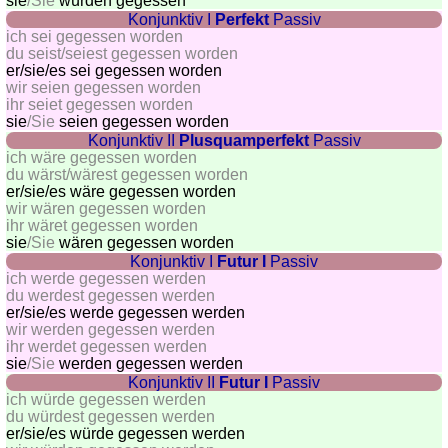
sie
/Sie
würden gegessen
Konjunktiv I
Perfekt
Passiv
Quiz
ich sei gegessen worden
de
du seist/seiest gegessen worden
villes
er/sie/
es sei gegessen worden
wir seien gegessen worden
et
ihr seiet gegessen worden
pays
sie
/Sie
seien gegessen worden
Konjunktiv II
Plusquamperfekt
Passiv
Plus
ich wäre gegessen worden
de
Entraineur
du wärst/wärest gegessen worden
jeux
de
er/sie/
es wäre gegessen worden
wir wären gegessen worden
mémoire
ihr wäret gegessen worden
Entraineur
sie
/Sie
wären gegessen worden
de
Konjunktiv I
Futur I
Passiv
ich werde gegessen werden
mathématiques
du werdest gegessen werden
Puzzle
er/sie/
es werde gegessen werden
wir werden gegessen werden
Quiz
ihr werdet gegessen werden
animaux
sie
/Sie
werden gegessen werden
Trouvez
Konjunktiv II
Futur I
Passiv
ich würde gegessen werden
les
du würdest gegessen werden
différences
er/sie/
es würde gegessen werden