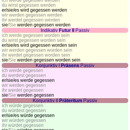
côtes
ich werde gegessen werden
du wirst gegessen werden
et
er/sie/
es wird gegessen werden
fleuves
wir werden gegessen werden
ihr werdet gegessen werden
Quiz
sie
/Sie
werden gegessen werden
de
Indikativ
Futur II
Passiv
géographie
ich werde gegessen worden sein
du wirst gegessen worden sein
Quiz
er/sie/
es wird gegessen worden sein
des
wir werden gegessen worden sein
pays
ihr werdet gegessen worden sein
sie
/Sie
werden gegessen worden sein
Quiz
Konjunktiv I
Präsens
Passiv
des
ich werde gegessen
fleuves
du werdest gegessen
er/sie/
es werde gegessen
et
wir werden gegessen
des
ihr werdet gegessen
villes
sie
/Sie
werden gegessen
Konjunktiv II
Präteritum
Passiv
Quiz
ich würde gegessen
des
du würdest gegessen
er/sie/
es würde gegessen
drapeaux,
wir würden gegessen
blasons,
ihr würdet gegessen
monnaie