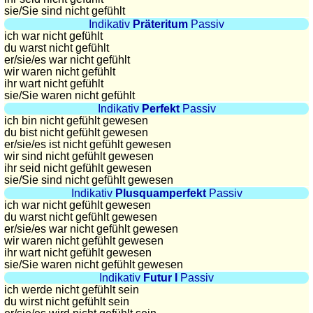
Plaques
sie
/Sie
sind nicht gefühlt
Indikativ
Präteritum
Passiv
d'immatriculation
ich war nicht gefühlt
Coucher
du warst nicht gefühlt
er/sie/
es war nicht gefühlt
du
wir waren nicht gefühlt
soleil
ihr wart nicht gefühlt
Balades
sie
/Sie
waren nicht gefühlt
Indikativ
Perfekt
Passiv
à
ich bin nicht gefühlt gewesen
vélo
du bist nicht gefühlt gewesen
Petit
er/sie/
es ist nicht gefühlt gewesen
wir sind nicht gefühlt gewesen
vocabulaire
ihr seid nicht gefühlt gewesen
pour
sie
/Sie
sind nicht gefühlt gewesen
le
Indikativ
Plusquamperfekt
Passiv
ich war nicht gefühlt gewesen
voyage
du warst nicht gefühlt gewesen
(pdf)
er/sie/
es war nicht gefühlt gewesen
wir waren nicht gefühlt gewesen
JEUX
ihr wart nicht gefühlt gewesen
Géographie
sie
/Sie
waren nicht gefühlt gewesen
Indikativ
Futur I
Passiv
Quiz
ich werde nicht gefühlt sein
de
du wirst nicht gefühlt sein