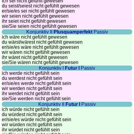
ich sei nicht gefühlt gewesen
du seist/seiest nicht gefühlt gewesen
Quiz
er/sie/
es sei nicht gefühlt gewesen
de
wir seien nicht gefühlt gewesen
villes
ihr seiet nicht gefühlt gewesen
sie
/Sie
seien nicht gefühlt gewesen
et
Konjunktiv II
Plusquamperfekt
Passiv
pays
ich wäre nicht gefühlt gewesen
du wärst/wärest nicht gefühlt gewesen
Plus
er/sie/
es wäre nicht gefühlt gewesen
de
Entraineur
wir wären nicht gefühlt gewesen
jeux
de
ihr wäret nicht gefühlt gewesen
sie
/Sie
wären nicht gefühlt gewesen
mémoire
Konjunktiv I
Futur I
Passiv
Entraineur
ich werde nicht gefühlt sein
de
du werdest nicht gefühlt sein
er/sie/
es werde nicht gefühlt sein
mathématiques
wir werden nicht gefühlt sein
Puzzle
ihr werdet nicht gefühlt sein
sie
/Sie
werden nicht gefühlt sein
Quiz
Konjunktiv II
Futur I
Passiv
animaux
ich würde nicht gefühlt sein
Trouvez
du würdest nicht gefühlt sein
er/sie/
es würde nicht gefühlt sein
les
wir würden nicht gefühlt sein
différences
ihr würdet nicht gefühlt sein