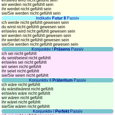
côtes
er/sie/
es wird nicht gefühlt sein
wir werden nicht gefühlt sein
et
ihr werdet nicht gefühlt sein
fleuves
sie
/Sie
werden nicht gefühlt sein
Quiz
Indikativ
Futur II
Passiv
ich werde nicht gefühlt gewesen sein
de
du wirst nicht gefühlt gewesen sein
géographie
er/sie/
es wird nicht gefühlt gewesen sein
wir werden nicht gefühlt gewesen sein
Quiz
ihr werdet nicht gefühlt gewesen sein
des
sie
/Sie
werden nicht gefühlt gewesen sein
pays
Konjunktiv I
Präsens
Passiv
ich sei nicht gefühlt
Quiz
du seist/seiest nicht gefühlt
des
er/sie/
es sei nicht gefühlt
fleuves
wir seien nicht gefühlt
ihr seiet nicht gefühlt
et
sie
/Sie
seien nicht gefühlt
des
Konjunktiv II
Präteritum
Passiv
villes
ich wäre nicht gefühlt
du wärst/wärest nicht gefühlt
Quiz
er/sie/
es wäre nicht gefühlt
des
wir wären nicht gefühlt
ihr wäret nicht gefühlt
drapeaux,
sie
/Sie
wären nicht gefühlt
blasons,
Konjunktiv I
Perfekt
Passiv
monnaie