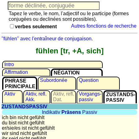
Jeu
avec
Tapez le verbe, le nom, l'adjectif ou le participe (formes
des
conjugées ou declinées sont possibles).
nombres
Autres fonctions de recherche
verbes seulement
Plus
de
"fühlen" avec l'entraîneur de conjugaison
.
langues
allemand
fühlen [tr, +A, sich]
anglais
espagnol
Intro
français
Affirmation
NÉGATION
italien
Subordonée
Question
PHRASE
latin
PRINCIPALE
portugais
Aktiv
Aktiv, refl.
Aktiv, refl.
Vorgangs­
ZUSTANDS­
roumain
Akk.
Dat.
passiv
PASSIV
ZUSTANDSPASSIV
néerlandais
Indikativ
Präsens
Passiv
Utilités
ich bin nicht gefühlt
du bist nicht gefühlt
er/sie/
es ist nicht gefühlt
Convertisseurs
wir sind nicht gefühlt
d'unités
ihr seid nicht gefühlt