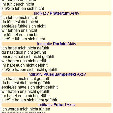
Plaques
ihr fühlt euch nicht
sie
/Sie
fühlen sich nicht
d'immatriculation
Indikativ
Präteritum
Aktiv
Coucher
ich fühlte mich nicht
du
du fühltest dich nicht
er/sie/
es fühlte sich nicht
soleil
wir fühlten uns nicht
Balades
ihr fühltet euch nicht
sie
/Sie
fühlten sich nicht
à
Indikativ
Perfekt
Aktiv
vélo
ich habe mich nicht gefühlt
Petit
du hast dich nicht gefühlt
er/sie/
es hat sich nicht gefühlt
vocabulaire
wir haben uns nicht gefühlt
pour
ihr habt euch nicht gefühlt
le
sie
/Sie
haben sich nicht gefühlt
Indikativ
Plusquamperfekt
Aktiv
voyage
ich hatte mich nicht gefühlt
(pdf)
du hattest dich nicht gefühlt
er/sie/
es hatte sich nicht gefühlt
JEUX
wir hatten uns nicht gefühlt
Géographie
ihr hattet euch nicht gefühlt
sie
/Sie
hatten sich nicht gefühlt
Quiz
Indikativ
Futur I
Aktiv
de
ich werde mich nicht fühlen