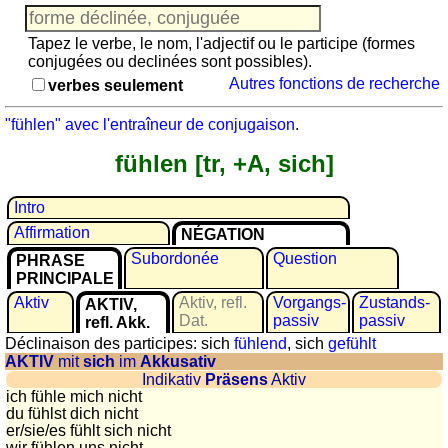
Jeu
avec
Tapez le verbe, le nom, l'adjectif ou le participe (formes
des
conjugées ou declinées sont possibles).
nombres
Autres fonctions de recherche
verbes seulement
Plus
de
"fühlen" avec l'entraîneur de conjugaison
.
langues
allemand
fühlen [tr, +A, sich]
anglais
espagnol
Intro
français
Affirmation
NÉGATION
italien
Subordonée
Question
PHRASE
latin
PRINCIPALE
portugais
Aktiv
Aktiv, refl.
Vorgangs­
Zustands­
AKTIV,
roumain
Dat.
passiv
passiv
refl. Akk.
Déclinaison des participes: sich
fühlend
, sich
gefühlt
néerlandais
AKTIV
mit
sich
im
Akkusativ
Utilités
Indikativ
Präsens
Aktiv
ich fühle mich nicht
du fühlst dich nicht
Convertisseurs
er/sie/
es fühlt sich nicht
d'unités
wir fühlen uns nicht