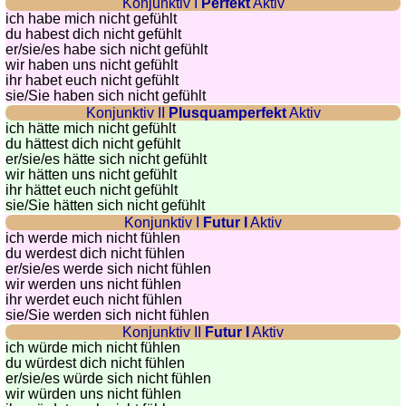
Konjunktiv I
Perfekt
Aktiv
ich habe mich nicht gefühlt
Quiz
du habest dich nicht gefühlt
de
er/sie/
es habe sich nicht gefühlt
villes
wir haben uns nicht gefühlt
ihr habet euch nicht gefühlt
et
sie
/Sie
haben sich nicht gefühlt
pays
Konjunktiv II
Plusquamperfekt
Aktiv
Plus
ich hätte mich nicht gefühlt
du hättest dich nicht gefühlt
de
Entraineur
er/sie/
es hätte sich nicht gefühlt
jeux
de
wir hätten uns nicht gefühlt
ihr hättet euch nicht gefühlt
mémoire
sie
/Sie
hätten sich nicht gefühlt
Entraineur
Konjunktiv I
Futur I
Aktiv
de
ich werde mich nicht fühlen
du werdest dich nicht fühlen
mathématiques
er/sie/
es werde sich nicht fühlen
Puzzle
wir werden uns nicht fühlen
ihr werdet euch nicht fühlen
Quiz
sie
/Sie
werden sich nicht fühlen
animaux
Konjunktiv II
Futur I
Aktiv
Trouvez
ich würde mich nicht fühlen
du würdest dich nicht fühlen
les
er/sie/
es würde sich nicht fühlen
différences
wir würden uns nicht fühlen