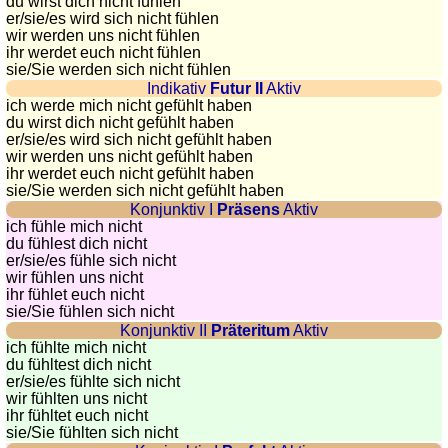
côtes
du wirst dich nicht fühlen
er/sie/
es wird sich nicht fühlen
et
wir werden uns nicht fühlen
fleuves
ihr werdet euch nicht fühlen
sie
/Sie
werden sich nicht fühlen
Quiz
Indikativ
Futur II
Aktiv
de
ich werde mich nicht gefühlt haben
géographie
du wirst dich nicht gefühlt haben
er/sie/
es wird sich nicht gefühlt haben
Quiz
wir werden uns nicht gefühlt haben
des
ihr werdet euch nicht gefühlt haben
pays
sie
/Sie
werden sich nicht gefühlt haben
Konjunktiv I
Präsens
Aktiv
Quiz
ich fühle mich nicht
des
du fühlest dich nicht
fleuves
er/sie/
es fühle sich nicht
wir fühlen uns nicht
et
ihr fühlet euch nicht
des
sie
/Sie
fühlen sich nicht
villes
Konjunktiv II
Präteritum
Aktiv
ich fühlte mich nicht
Quiz
du fühltest dich nicht
des
er/sie/
es fühlte sich nicht
drapeaux,
wir fühlten uns nicht
ihr fühltet euch nicht
blasons,
sie
/Sie
fühlten sich nicht
monnaie