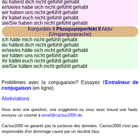
du habest dich nicht gefühlt gehabt
er/sie/
es habe sich nicht gefühlt gehabt
wir haben uns nicht gefühlt gehabt
ihr habet euch nicht gefühlt gehabt
sie
/Sie
haben sich nicht gefühlt gehabt
Konjunktiv II
Plusquamperfekt II
Aktiv
(Umgangssprache)
ich hätte mich nicht gefühlt gehabt
du hättest dich nicht gefühlt gehabt
er/sie/
es hätte sich nicht gefühlt gehabt
wir hätten uns nicht gefühlt gehabt
ihr hättet euch nicht gefühlt gehabt
sie
/Sie
hätten sich nicht gefühlt gehabt
Problèmes avec la conjugaison? Essayez l'
Entraîneur de
conjugaison
(en ligne).
Abréviations
Vous avez une question, une suggestion ou vous avez trouvé une faute,
envoyez un courriel à
email@cactus2000.de
.
Cactus2000 ne garantit pas la justesse des données. Cactus2000 n'est pas
responsable d'un dommage causé par un résultat faux.