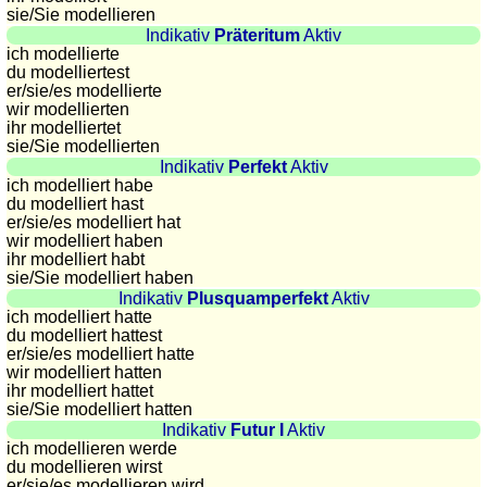
sie
/Sie
modellieren
Plaques
Indikativ
Präteritum
Aktiv
d'immatriculation
ich modellierte
Coucher
du modelliertest
er/sie/
es modellierte
du
wir modellierten
soleil
ihr modelliertet
Balades
sie
/Sie
modellierten
Indikativ
Perfekt
Aktiv
à
ich modelliert habe
vélo
du modelliert hast
er/sie/
es modelliert hat
Petit
wir modelliert haben
vocabulaire
ihr modelliert habt
pour
sie
/Sie
modelliert haben
le
Indikativ
Plusquamperfekt
Aktiv
ich modelliert hatte
voyage
du modelliert hattest
(pdf)
er/sie/
es modelliert hatte
wir modelliert hatten
JEUX
ihr modelliert hattet
Géographie
sie
/Sie
modelliert hatten
Indikativ
Futur I
Aktiv
Quiz
ich modellieren werde
de
du modellieren wirst
er/sie/
es modellieren wird