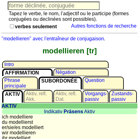
Jeu
avec
Tapez le verbe, le nom, l'adjectif ou le participe (formes
des
conjugées ou declinées sont possibles).
nombres
Autres fonctions de recherche
verbes seulement
Plus
de
"modellieren" avec l'entraîneur de conjugaison
.
langues
allemand
modellieren [tr]
anglais
espagnol
Intro
français
Négation
AFFIRMATION
italien
Phrase
Question
SUBORDONÉE
latin
principale
portugais
Aktiv, refl.
Aktiv, refl.
Vorgangs­
Zustands­
AKTIV
roumain
Akk.
Dat.
passiv
passiv
AKTIV
néerlandais
Indikativ
Präsens
Aktiv
Utilités
ich modelliere
du modellierst
er/sie/
es modelliert
Convertisseurs
wir modellieren
d'unités
ihr modelliert