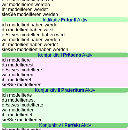
côtes
wir modellieren werden
et
ihr modellieren werdet
fleuves
sie
/Sie
modellieren werden
Indikativ
Futur II
Aktiv
Quiz
ich modelliert haben werde
de
du modelliert haben wirst
géographie
er/sie/
es modelliert haben wird
wir modelliert haben werden
Quiz
ihr modelliert haben werdet
des
sie
/Sie
modelliert haben werden
pays
Konjunktiv I
Präsens
Aktiv
ich modelliere
Quiz
du modellierest
des
er/sie/
es modelliere
wir modellieren
fleuves
ihr modellieret
et
sie
/Sie
modellieren
des
Konjunktiv II
Präteritum
Aktiv
villes
ich modellierte
du modelliertest
Quiz
er/sie/
es modellierte
des
wir modellierten
ihr modelliertet
drapeaux,
sie
/Sie
modellierten
blasons,
Konjunktiv I
Perfekt
Aktiv
monnaie