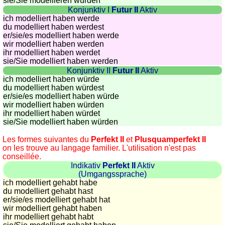
sie
/Sie
modellieren würden
Konjunktiv I
Futur II
Aktiv
ich modelliert haben werde
du modelliert haben werdest
er/sie/
es modelliert haben werde
wir modelliert haben werden
ihr modelliert haben werdet
sie
/Sie
modelliert haben werden
Konjunktiv II
Futur II
Aktiv
ich modelliert haben würde
du modelliert haben würdest
er/sie/
es modelliert haben würde
wir modelliert haben würden
ihr modelliert haben würdet
sie
/Sie
modelliert haben würden
Les formes suivantes du
Perfekt II
et
Plusquamperfekt II
on les trouve au langage familier. L'utilisation n'est pas
conseillée.
Indikativ
Perfekt II
Aktiv
(Umgangssprache)
ich modelliert gehabt habe
du modelliert gehabt hast
er/sie/
es modelliert gehabt hat
wir modelliert gehabt haben
ihr modelliert gehabt habt