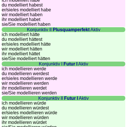
ich modelliert habe
du modelliert habest
Quiz
er/sie/
es modelliert habe
de
wir modelliert haben
villes
ihr modelliert habet
sie
/Sie
modelliert haben
et
Konjunktiv II
Plusquamperfekt
Aktiv
pays
ich modelliert hätte
du modelliert hättest
Plus
er/sie/
es modelliert hätte
de
Entraineur
wir modelliert hätten
jeux
de
ihr modelliert hättet
sie
/Sie
modelliert hätten
mémoire
Konjunktiv I
Futur I
Aktiv
Entraineur
ich modellieren werde
du modellieren werdest
de
er/sie/
es modellieren werde
mathématiques
wir modellieren werden
Puzzle
ihr modellieren werdet
sie
/Sie
modellieren werden
Quiz
Konjunktiv II
Futur I
Aktiv
animaux
ich modellieren würde
du modellieren würdest
Trouvez
er/sie/
es modellieren würde
les
wir modellieren würden
différences
ihr modellieren würdet