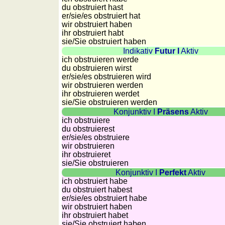
du obstruiert hast
Plaques
er/sie/
es obstruiert hat
d'immatriculation
wir obstruiert haben
Coucher
ihr obstruiert habt
sie
/Sie
obstruiert haben
du
Indikativ
Futur I
Aktiv
soleil
ich obstruieren werde
Balades
du obstruieren wirst
er/sie/
es obstruieren wird
à
wir obstruieren werden
vélo
ihr obstruieren werdet
sie
/Sie
obstruieren werden
Petit
Konjunktiv I
Präsens
Aktiv
vocabulaire
ich obstruiere
pour
du obstruierest
er/sie/
es obstruiere
le
wir obstruieren
voyage
ihr obstruieret
(pdf)
sie
/Sie
obstruieren
Konjunktiv I
Perfekt
Aktiv
JEUX
ich obstruiert habe
Géographie
du obstruiert habest
er/sie/
es obstruiert habe
Quiz
wir obstruiert haben
de
ihr obstruiert habet
sie
/Sie
obstruiert haben