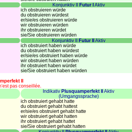
Konjunktiv II
Futur I
Aktiv
ich obstruieren würde
du obstruieren würdest
er/sie/
es obstruieren würde
wir obstruieren würden
ihr obstruieren würdet
sie
/Sie
obstruieren würden
Konjunktiv II
Futur II
Aktiv
ich obstruiert haben würde
du obstruiert haben würdest
er/sie/
es obstruiert haben würde
wir obstruiert haben würden
ihr obstruiert haben würdet
sie
/Sie
obstruiert haben würden
mperfekt II
 n'est pas conseillée.
Indikativ
Plusquamperfekt II
Aktiv
(Umgangssprache)
ich obstruiert gehabt hatte
du obstruiert gehabt hattest
er/sie/
es obstruiert gehabt hatte
wir obstruiert gehabt hatten
ihr obstruiert gehabt hattet
sie
/Sie
obstruiert gehabt hatten
Konjunktiv II
Plusquamperfekt II
Aktiv