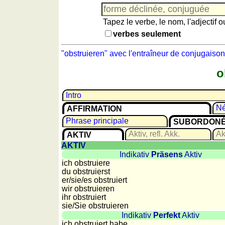
Jeu
avec
Tapez le verbe, le nom, l'adjectif 
des
verbes seulement
nombres
Plus
"obstruieren" avec l'entraîneur de conjugaison
de
langues
o
allemand
anglais
Intro
espagnol
Né
AFFIRMATION
français
Phrase principale
SUBORDON
italien
Aktiv, refl. Akk.
Akt
AKTIV
latin
AKTIV
portugais
Indikativ
Präsens
Aktiv
roumain
ich obstruiere
du obstruierst
néerlandais
er/sie/
es obstruiert
Utilités
wir obstruieren
ihr obstruiert
sie
/Sie
obstruieren
Convertisseurs
Indikativ
Perfekt
Aktiv
d'unités
ich obstruiert habe