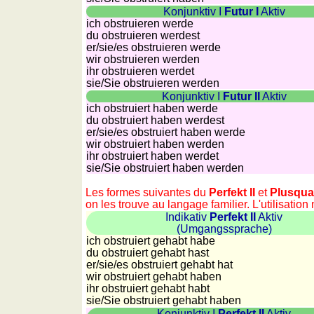
côtes
Konjunktiv I
Futur I
Aktiv
et
ich obstruieren werde
fleuves
du obstruieren werdest
er/sie/
es obstruieren werde
Quiz
wir obstruieren werden
de
ihr obstruieren werdet
géographie
sie
/Sie
obstruieren werden
Konjunktiv I
Futur II
Aktiv
Quiz
ich obstruiert haben werde
des
du obstruiert haben werdest
pays
er/sie/
es obstruiert haben werde
wir obstruiert haben werden
Quiz
ihr obstruiert haben werdet
des
sie
/Sie
obstruiert haben werden
fleuves
Les formes suivantes du
Perfekt II
et
Plusqua
et
on les trouve au langage familier. L'utilisation
des
Indikativ
Perfekt II
Aktiv
(Umgangssprache)
villes
ich obstruiert gehabt habe
Quiz
du obstruiert gehabt hast
des
er/sie/
es obstruiert gehabt hat
wir obstruiert gehabt haben
drapeaux,
ihr obstruiert gehabt habt
blasons,
sie
/Sie
obstruiert gehabt haben
monnaie
Konjunktiv I
Perfekt II
Aktiv