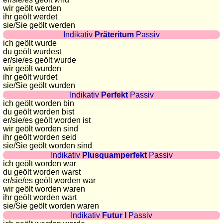
Plaques
wir geölt werden
ihr geölt werdet
d'immatriculation
sie
/Sie
geölt werden
Coucher
Indikativ
Präteritum
Passiv
du
ich geölt wurde
du geölt wurdest
soleil
er/sie/es
geölt wurde
Balades
wir geölt wurden
ihr geölt wurdet
à
sie
/Sie
geölt wurden
vélo
Indikativ
Perfekt
Passiv
Petit
ich geölt worden bin
du geölt worden bist
vocabulaire
er/sie/es
geölt worden ist
pour
wir geölt worden sind
le
ihr geölt worden seid
sie
/Sie
geölt worden sind
voyage
Indikativ
Plusquamperfekt
Passiv
(pdf)
ich geölt worden war
du geölt worden warst
JEUX
er/sie/es
geölt worden war
Géographie
wir geölt worden waren
ihr geölt worden wart
Quiz
sie
/Sie
geölt worden waren
de
Indikativ
Futur I
Passiv