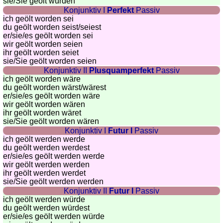
sie
/Sie
geölt würden
Konjunktiv I
Perfekt
Passiv
Quiz
ich geölt worden sei
de
du geölt worden seist/seiest
villes
er/sie/es
geölt worden sei
wir geölt worden seien
et
ihr geölt worden seiet
pays
sie
/Sie
geölt worden seien
Plus
Konjunktiv II
Plusquamperfekt
Passiv
ich geölt worden wäre
de
Entraineur
du geölt worden wärst/wärest
jeux
de
er/sie/es
geölt worden wäre
wir geölt worden wären
mémoire
ihr geölt worden wäret
Entraineur
sie
/Sie
geölt worden wären
de
Konjunktiv I
Futur I
Passiv
ich geölt werden werde
mathématiques
du geölt werden werdest
Puzzle
er/sie/es
geölt werden werde
wir geölt werden werden
Quiz
ihr geölt werden werdet
animaux
sie
/Sie
geölt werden werden
Trouvez
Konjunktiv II
Futur I
Passiv
ich geölt werden würde
les
du geölt werden würdest
différences
er/sie/es
geölt werden würde