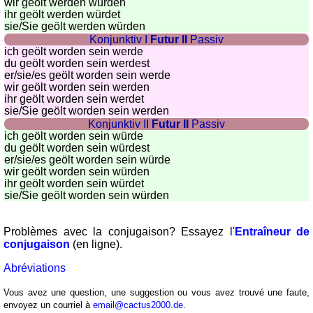
wir geölt werden würden
ihr geölt werden würdet
sie
/Sie
geölt werden würden
Konjunktiv I
Futur II
Passiv
ich geölt worden sein werde
du geölt worden sein werdest
er/sie/es
geölt worden sein werde
wir geölt worden sein werden
ihr geölt worden sein werdet
sie
/Sie
geölt worden sein werden
Konjunktiv II
Futur II
Passiv
ich geölt worden sein würde
du geölt worden sein würdest
er/sie/es
geölt worden sein würde
wir geölt worden sein würden
ihr geölt worden sein würdet
sie
/Sie
geölt worden sein würden
Problèmes avec la conjugaison? Essayez l'
Entraîneur de
conjugaison
(en ligne).
Abréviations
Vous avez une question, une suggestion ou vous avez trouvé une faute,
envoyez un courriel à
email@cactus2000.de
.