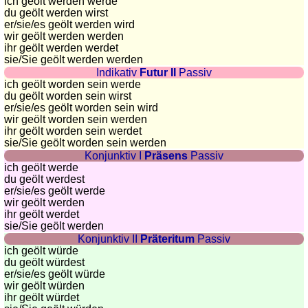
côtes
ich geölt werden werde
du geölt werden wirst
et
er/sie/es
geölt werden wird
fleuves
wir geölt werden werden
ihr geölt werden werdet
Quiz
sie
/Sie
geölt werden werden
de
Indikativ
Futur II
Passiv
géographie
ich geölt worden sein werde
du geölt worden sein wirst
Quiz
er/sie/es
geölt worden sein wird
des
wir geölt worden sein werden
pays
ihr geölt worden sein werdet
sie
/Sie
geölt worden sein werden
Quiz
Konjunktiv I
Präsens
Passiv
des
ich geölt werde
fleuves
du geölt werdest
er/sie/es
geölt werde
et
wir geölt werden
des
ihr geölt werdet
villes
sie
/Sie
geölt werden
Konjunktiv II
Präteritum
Passiv
Quiz
ich geölt würde
des
du geölt würdest
drapeaux,
er/sie/es
geölt würde
wir geölt würden
blasons,
ihr geölt würdet
monnaie