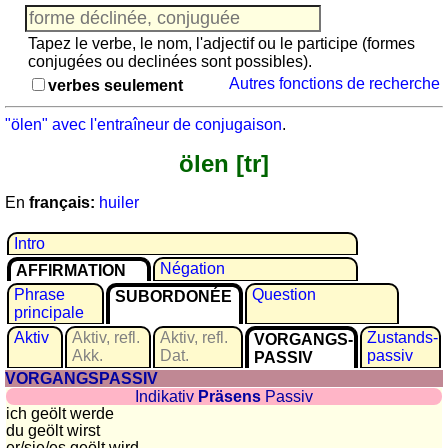
Jeu
avec
Tapez le verbe, le nom, l'adjectif ou le participe (formes
des
conjugées ou declinées sont possibles).
nombres
Autres fonctions de recherche
verbes seulement
Plus
de
"ölen" avec l'entraîneur de conjugaison
.
langues
allemand
ölen [tr]
anglais
espagnol
En
français:
huiler
français
Intro
italien
Négation
latin
AFFIRMATION
portugais
Phrase
Question
SUBORDONÉE
principale
roumain
Aktiv
Aktiv, refl.
Aktiv, refl.
Zustands­
VORGANGS­
néerlandais
Akk.
Dat.
passiv
PASSIV
Utilités
VORGANGSPASSIV
Indikativ
Präsens
Passiv
ich geölt werde
Convertisseurs
du geölt wirst
d'unités
er/sie/es
geölt wird