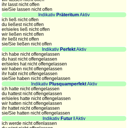
Plaques
ihr lasst nicht offen
sie
/Sie
lassen nicht offen
d'immatriculation
Indikativ
Präteritum
Aktiv
Coucher
ich ließ nicht offen
du ließest nicht offen
du
er/sie/
es ließ nicht offen
soleil
wir ließen nicht offen
Balades
ihr ließt nicht offen
sie
/Sie
ließen nicht offen
à
Indikativ
Perfekt
Aktiv
vélo
ich habe nicht offengelassen
Petit
du hast nicht offengelassen
er/sie/
es hat nicht offengelassen
vocabulaire
wir haben nicht offengelassen
pour
ihr habt nicht offengelassen
le
sie
/Sie
haben nicht offengelassen
Indikativ
Plusquamperfekt
Aktiv
voyage
ich hatte nicht offengelassen
(pdf)
du hattest nicht offengelassen
er/sie/
es hatte nicht offengelassen
JEUX
wir hatten nicht offengelassen
Géographie
ihr hattet nicht offengelassen
sie
/Sie
hatten nicht offengelassen
Quiz
Indikativ
Futur I
Aktiv
de
ich werde nicht offenlassen