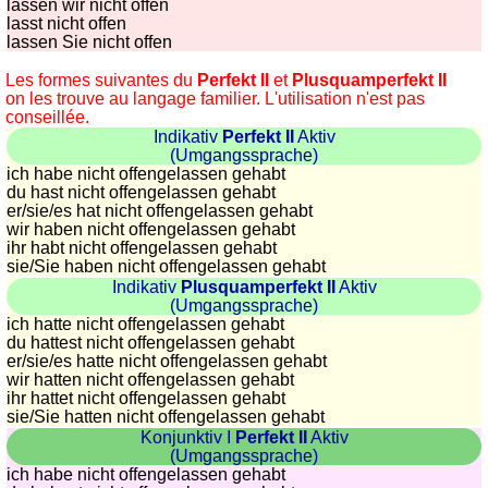
lassen wir nicht offen
lasst nicht offen
lassen Sie nicht offen
Les formes suivantes du
Perfekt II
et
Plusquamperfekt II
on les trouve au langage familier. L'utilisation n'est pas
conseillée.
Indikativ
Perfekt II
Aktiv
(Umgangssprache)
ich habe nicht offengelassen gehabt
du hast nicht offengelassen gehabt
er/sie/
es hat nicht offengelassen gehabt
wir haben nicht offengelassen gehabt
ihr habt nicht offengelassen gehabt
sie
/Sie
haben nicht offengelassen gehabt
Indikativ
Plusquamperfekt II
Aktiv
(Umgangssprache)
ich hatte nicht offengelassen gehabt
du hattest nicht offengelassen gehabt
er/sie/
es hatte nicht offengelassen gehabt
wir hatten nicht offengelassen gehabt
ihr hattet nicht offengelassen gehabt
sie
/Sie
hatten nicht offengelassen gehabt
Konjunktiv I
Perfekt II
Aktiv
(Umgangssprache)
ich habe nicht offengelassen gehabt