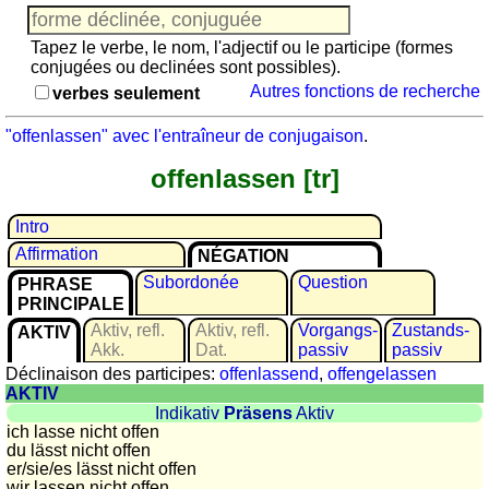
Jeu
avec
Tapez le verbe, le nom, l'adjectif ou le participe (formes
des
conjugées ou declinées sont possibles).
nombres
Autres fonctions de recherche
verbes seulement
Plus
de
"offenlassen" avec l'entraîneur de conjugaison
.
langues
allemand
offenlassen [tr]
anglais
espagnol
Intro
français
Affirmation
NÉGATION
italien
Subordonée
Question
PHRASE
latin
PRINCIPALE
portugais
Aktiv, refl.
Aktiv, refl.
Vorgangs­
Zustands­
AKTIV
roumain
Akk.
Dat.
passiv
passiv
Déclinaison des participes:
offenlassend
,
offengelassen
néerlandais
AKTIV
Utilités
Indikativ
Präsens
Aktiv
ich lasse nicht offen
du lässt nicht offen
Convertisseurs
er/sie/
es lässt nicht offen
d'unités
wir lassen nicht offen