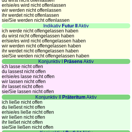
côtes
du wirst nicht offenlassen
er/sie/
es wird nicht offenlassen
et
wir werden nicht offenlassen
fleuves
ihr werdet nicht offenlassen
sie
/Sie
werden nicht offenlassen
Quiz
Indikativ
Futur II
Aktiv
de
ich werde nicht offengelassen haben
géographie
du wirst nicht offengelassen haben
er/sie/
es wird nicht offengelassen haben
Quiz
wir werden nicht offengelassen haben
des
ihr werdet nicht offengelassen haben
pays
sie
/Sie
werden nicht offengelassen haben
Konjunktiv I
Präsens
Aktiv
Quiz
ich lasse nicht offen
des
du lassest nicht offen
fleuves
er/sie/
es lasse nicht offen
wir lassen nicht offen
et
ihr lasset nicht offen
des
sie
/Sie
lassen nicht offen
villes
Konjunktiv II
Präteritum
Aktiv
ich ließe nicht offen
Quiz
du ließest nicht offen
des
er/sie/
es ließe nicht offen
wir ließen nicht offen
drapeaux,
ihr ließet nicht offen
blasons,
sie
/Sie
ließen nicht offen
monnaie