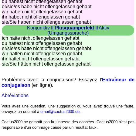
du habest nicht offengelassen gehabt
er/sie/
es habe nicht offengelassen gehabt
wir haben nicht offengelassen gehabt
ihr habet nicht offengelassen gehabt
sie
/Sie
haben nicht offengelassen gehabt
Konjunktiv II
Plusquamperfekt II
Aktiv
(Umgangssprache)
ich hätte nicht offengelassen gehabt
du hättest nicht offengelassen gehabt
er/sie/
es hätte nicht offengelassen gehabt
wir hätten nicht offengelassen gehabt
ihr hättet nicht offengelassen gehabt
sie
/Sie
hätten nicht offengelassen gehabt
Problèmes avec la conjugaison? Essayez l'
Entraîneur de
conjugaison
(en ligne).
Abréviations
Vous avez une question, une suggestion ou vous avez trouvé une faute,
envoyez un courriel à
email@cactus2000.de
.
Cactus2000 ne garantit pas la justesse des données. Cactus2000 n'est pas
responsable d'un dommage causé par un résultat faux.