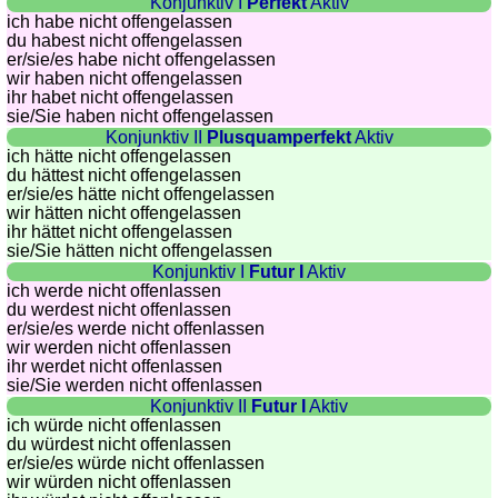
Konjunktiv I
Perfekt
Aktiv
ich habe nicht offengelassen
Quiz
du habest nicht offengelassen
de
er/sie/
es habe nicht offengelassen
villes
wir haben nicht offengelassen
ihr habet nicht offengelassen
et
sie
/Sie
haben nicht offengelassen
pays
Konjunktiv II
Plusquamperfekt
Aktiv
ich hätte nicht offengelassen
Plus
du hättest nicht offengelassen
de
Entraineur
er/sie/
es hätte nicht offengelassen
jeux
de
wir hätten nicht offengelassen
ihr hättet nicht offengelassen
mémoire
sie
/Sie
hätten nicht offengelassen
Entraineur
Konjunktiv I
Futur I
Aktiv
de
ich werde nicht offenlassen
du werdest nicht offenlassen
mathématiques
er/sie/
es werde nicht offenlassen
Puzzle
wir werden nicht offenlassen
ihr werdet nicht offenlassen
Quiz
sie
/Sie
werden nicht offenlassen
animaux
Konjunktiv II
Futur I
Aktiv
Trouvez
ich würde nicht offenlassen
du würdest nicht offenlassen
les
er/sie/
es würde nicht offenlassen
différences
wir würden nicht offenlassen