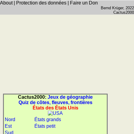
About
|
Protection des données
|
Faire un Don
Bernd Krüger
, 2022
Cactus2000
Cactus2000:
Jeux de géographie
Quiz de côtes, fleuves, frontières
États des États Unis
Nord
États grands
Est
États petit
Sud