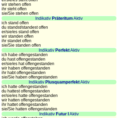
Plaques
wir stehen offen
ihr steht offen
d'immatriculation
sie
/Sie
stehen offen
Coucher
Indikativ
Präteritum
Aktiv
du
ich stand offen
du standst/standest offen
soleil
er/sie/
es stand offen
Balades
wir standen offen
ihr standet offen
à
sie
/Sie
standen offen
vélo
Indikativ
Perfekt
Aktiv
Petit
ich habe offengestanden
du hast offengestanden
vocabulaire
er/sie/
es hat offengestanden
pour
wir haben offengestanden
le
ihr habt offengestanden
sie
/Sie
haben offengestanden
voyage
Indikativ
Plusquamperfekt
Aktiv
(pdf)
ich hatte offengestanden
du hattest offengestanden
JEUX
er/sie/
es hatte offengestanden
Géographie
wir hatten offengestanden
ihr hattet offengestanden
Quiz
sie
/Sie
hatten offengestanden
de
Indikativ
Futur I
Aktiv