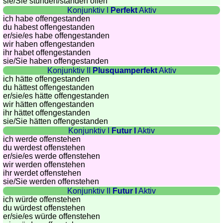
sie
/Sie
stünden/ständen offen
Konjunktiv I
Perfekt
Aktiv
Quiz
ich habe offengestanden
de
du habest offengestanden
villes
er/sie/
es habe offengestanden
wir haben offengestanden
et
ihr habet offengestanden
pays
sie
/Sie
haben offengestanden
Plus
Konjunktiv II
Plusquamperfekt
Aktiv
ich hätte offengestanden
de
Entraineur
du hättest offengestanden
jeux
de
er/sie/
es hätte offengestanden
wir hätten offengestanden
mémoire
ihr hättet offengestanden
Entraineur
sie
/Sie
hätten offengestanden
de
Konjunktiv I
Futur I
Aktiv
ich werde offenstehen
mathématiques
du werdest offenstehen
Puzzle
er/sie/
es werde offenstehen
wir werden offenstehen
Quiz
ihr werdet offenstehen
animaux
sie
/Sie
werden offenstehen
Trouvez
Konjunktiv II
Futur I
Aktiv
ich würde offenstehen
les
du würdest offenstehen
différences
er/sie/
es würde offenstehen