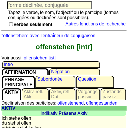
Jeu
avec
Tapez le verbe, le nom, l'adjectif ou le participe (formes
des
conjugées ou declinées sont possibles).
nombres
Autres fonctions de recherche
verbes seulement
Plus
de
"offenstehen" avec l'entraîneur de conjugaison
.
langues
allemand
offenstehen [intr]
anglais
espagnol
Voir aussi:
offenstehen [ist]
français
Intro
italien
Négation
AFFIRMATION
latin
Subordonée
Question
PHRASE
portugais
PRINCIPALE
roumain
Aktiv, refl.
Aktiv, refl.
Vorgangs­
Zustands­
AKTIV
Akk.
Dat.
passiv
passiv
néerlandais
Déclinaison des participes:
offenstehend
,
offengestanden
Utilités
AKTIV
Indikativ
Präsens
Aktiv
ich stehe offen
Convertisseurs
du stehst offen
d'unités
er/sie/
es steht offen