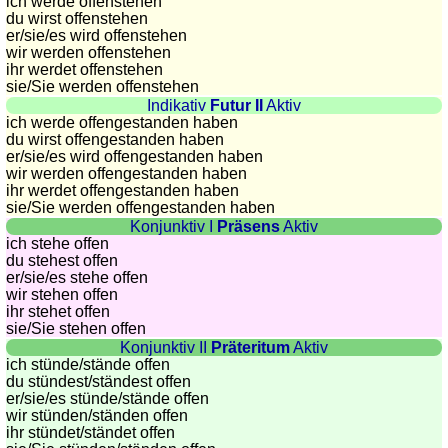
côtes
ich werde offenstehen
du wirst offenstehen
et
er/sie/
es wird offenstehen
fleuves
wir werden offenstehen
ihr werdet offenstehen
Quiz
sie
/Sie
werden offenstehen
de
Indikativ
Futur II
Aktiv
géographie
ich werde offengestanden haben
du wirst offengestanden haben
Quiz
er/sie/
es wird offengestanden haben
des
wir werden offengestanden haben
pays
ihr werdet offengestanden haben
sie
/Sie
werden offengestanden haben
Quiz
Konjunktiv I
Präsens
Aktiv
des
ich stehe offen
fleuves
du stehest offen
er/sie/
es stehe offen
et
wir stehen offen
des
ihr stehet offen
villes
sie
/Sie
stehen offen
Konjunktiv II
Präteritum
Aktiv
Quiz
ich stünde/stände offen
des
du stündest/ständest offen
drapeaux,
er/sie/
es stünde/stände offen
wir stünden/ständen offen
blasons,
ihr stündet/ständet offen
monnaie