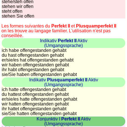
stehe/steh offen
stehen wir offen
steht offen
stehen Sie offen
Les formes suivantes du
Perfekt II
et
Plusquamperfekt II
on les trouve au langage familier. L'utilisation n'est pas
conseillée.
Indikativ
Perfekt II
Aktiv
(Umgangssprache)
ich habe offengestanden gehabt
du hast offengestanden gehabt
er/sie/
es hat offengestanden gehabt
wir haben offengestanden gehabt
ihr habt offengestanden gehabt
sie
/Sie
haben offengestanden gehabt
Indikativ
Plusquamperfekt II
Aktiv
(Umgangssprache)
ich hatte offengestanden gehabt
du hattest offengestanden gehabt
er/sie/
es hatte offengestanden gehabt
wir hatten offengestanden gehabt
ihr hattet offengestanden gehabt
sie
/Sie
hatten offengestanden gehabt
Konjunktiv I
Perfekt II
Aktiv
(Umgangssprache)