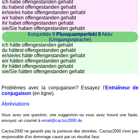
ich habe offengestanden gehabt
du habest offengestanden gehabt
er/sie/
es habe offengestanden gehabt
wir haben offengestanden gehabt
ihr habet offengestanden gehabt
sie
/Sie
haben offengestanden gehabt
Konjunktiv II
Plusquamperfekt II
Aktiv
(Umgangssprache)
ich hätte offengestanden gehabt
du hättest offengestanden gehabt
er/sie/
es hätte offengestanden gehabt
wir hätten offengestanden gehabt
ihr hättet offengestanden gehabt
sie
/Sie
hätten offengestanden gehabt
Problèmes avec la conjugaison? Essayez l'
Entraîneur de
conjugaison
(en ligne).
Abréviations
Vous avez une question, une suggestion ou vous avez trouvé une faute,
envoyez un courriel à
email@cactus2000.de
.
Cactus2000 ne garantit pas la justesse des données. Cactus2000 n'est pas
responsable d'un dommage causé par un résultat faux.