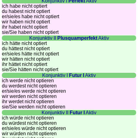
Konjunktiv I
Perfekt
Aktiv
ich habe nicht optiert
Quiz
du habest nicht optiert
de
er/sie/
es habe nicht optiert
villes
wir haben nicht optiert
ihr habet nicht optiert
et
sie
/Sie
haben nicht optiert
pays
Konjunktiv II
Plusquamperfekt
Aktiv
ich hätte nicht optiert
Plus
du hättest nicht optiert
de
Entraineur
er/sie/
es hätte nicht optiert
jeux
de
wir hätten nicht optiert
ihr hättet nicht optiert
mémoire
sie
/Sie
hätten nicht optiert
Entraineur
Konjunktiv I
Futur I
Aktiv
de
ich werde nicht optieren
du werdest nicht optieren
mathématiques
er/sie/
es werde nicht optieren
Puzzle
wir werden nicht optieren
ihr werdet nicht optieren
Quiz
sie
/Sie
werden nicht optieren
animaux
Konjunktiv II
Futur I
Aktiv
Trouvez
ich würde nicht optieren
du würdest nicht optieren
les
er/sie/
es würde nicht optieren
différences
wir würden nicht optieren