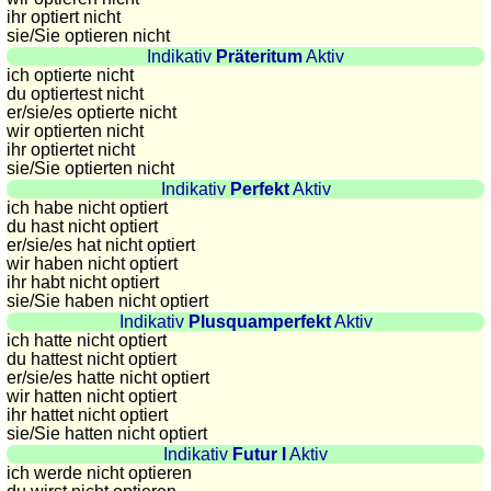
Plaques
ihr optiert nicht
sie
/Sie
optieren nicht
d'immatriculation
Indikativ
Präteritum
Aktiv
Coucher
ich optierte nicht
du optiertest nicht
du
er/sie/
es optierte nicht
soleil
wir optierten nicht
Balades
ihr optiertet nicht
sie
/Sie
optierten nicht
à
Indikativ
Perfekt
Aktiv
vélo
ich habe nicht optiert
Petit
du hast nicht optiert
er/sie/
es hat nicht optiert
vocabulaire
wir haben nicht optiert
pour
ihr habt nicht optiert
le
sie
/Sie
haben nicht optiert
Indikativ
Plusquamperfekt
Aktiv
voyage
ich hatte nicht optiert
(pdf)
du hattest nicht optiert
er/sie/
es hatte nicht optiert
JEUX
wir hatten nicht optiert
Géographie
ihr hattet nicht optiert
sie
/Sie
hatten nicht optiert
Quiz
Indikativ
Futur I
Aktiv
de
ich werde nicht optieren