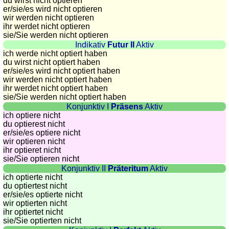
côtes
du wirst nicht optieren
er/sie/
es wird nicht optieren
et
wir werden nicht optieren
fleuves
ihr werdet nicht optieren
sie
/Sie
werden nicht optieren
Quiz
Indikativ
Futur II
Aktiv
de
ich werde nicht optiert haben
géographie
du wirst nicht optiert haben
er/sie/
es wird nicht optiert haben
Quiz
wir werden nicht optiert haben
des
ihr werdet nicht optiert haben
pays
sie
/Sie
werden nicht optiert haben
Konjunktiv I
Präsens
Aktiv
Quiz
ich optiere nicht
des
du optierest nicht
fleuves
er/sie/
es optiere nicht
wir optieren nicht
et
ihr optieret nicht
des
sie
/Sie
optieren nicht
villes
Konjunktiv II
Präteritum
Aktiv
ich optierte nicht
Quiz
du optiertest nicht
des
er/sie/
es optierte nicht
wir optierten nicht
drapeaux,
ihr optiertet nicht
blasons,
sie
/Sie
optierten nicht
monnaie