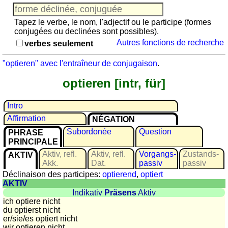
Jeu
avec
Tapez le verbe, le nom, l'adjectif ou le participe (formes
des
conjugées ou declinées sont possibles).
nombres
Autres fonctions de recherche
verbes seulement
Plus
de
"optieren" avec l'entraîneur de conjugaison
.
langues
allemand
optieren [intr, für]
anglais
espagnol
Intro
français
Affirmation
NÉGATION
italien
Subordonée
Question
PHRASE
latin
PRINCIPALE
portugais
Aktiv, refl.
Aktiv, refl.
Vorgangs­
Zustands­
AKTIV
roumain
Akk.
Dat.
passiv
passiv
Déclinaison des participes:
optierend
,
optiert
néerlandais
AKTIV
Utilités
Indikativ
Präsens
Aktiv
ich optiere nicht
du optierst nicht
Convertisseurs
er/sie/
es optiert nicht
d'unités
wir optieren nicht