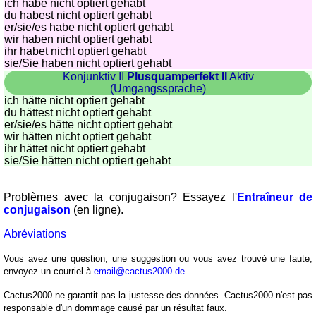
ich habe nicht optiert gehabt
du habest nicht optiert gehabt
er/sie/
es habe nicht optiert gehabt
wir haben nicht optiert gehabt
ihr habet nicht optiert gehabt
sie
/Sie
haben nicht optiert gehabt
Konjunktiv II
Plusquamperfekt II
Aktiv
(Umgangssprache)
ich hätte nicht optiert gehabt
du hättest nicht optiert gehabt
er/sie/
es hätte nicht optiert gehabt
wir hätten nicht optiert gehabt
ihr hättet nicht optiert gehabt
sie
/Sie
hätten nicht optiert gehabt
Problèmes avec la conjugaison? Essayez l'
Entraîneur de
conjugaison
(en ligne).
Abréviations
Vous avez une question, une suggestion ou vous avez trouvé une faute,
envoyez un courriel à
email@cactus2000.de
.
Cactus2000 ne garantit pas la justesse des données. Cactus2000 n'est pas
responsable d'un dommage causé par un résultat faux.