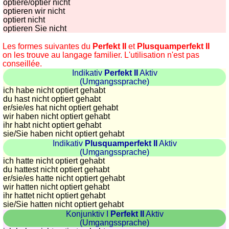
optiere/optier nicht
optieren wir nicht
optiert nicht
optieren Sie nicht
Les formes suivantes du
Perfekt II
et
Plusquamperfekt II
on les trouve au langage familier. L'utilisation n'est pas
conseillée.
Indikativ
Perfekt II
Aktiv
(Umgangssprache)
ich habe nicht optiert gehabt
du hast nicht optiert gehabt
er/sie/
es hat nicht optiert gehabt
wir haben nicht optiert gehabt
ihr habt nicht optiert gehabt
sie
/Sie
haben nicht optiert gehabt
Indikativ
Plusquamperfekt II
Aktiv
(Umgangssprache)
ich hatte nicht optiert gehabt
du hattest nicht optiert gehabt
er/sie/
es hatte nicht optiert gehabt
wir hatten nicht optiert gehabt
ihr hattet nicht optiert gehabt
sie
/Sie
hatten nicht optiert gehabt
Konjunktiv I
Perfekt II
Aktiv
(Umgangssprache)