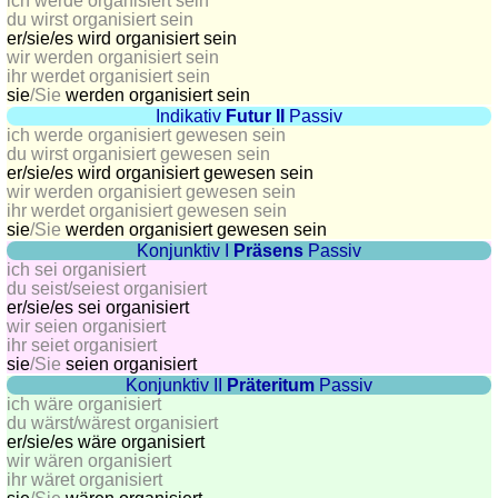
côtes
ich werde organisiert sein
du wirst organisiert sein
et
er/sie/
es wird organisiert sein
fleuves
wir werden organisiert sein
ihr werdet organisiert sein
Quiz
sie
/Sie
werden organisiert sein
de
Indikativ
Futur II
Passiv
géographie
ich werde organisiert gewesen sein
du wirst organisiert gewesen sein
Quiz
er/sie/
es wird organisiert gewesen sein
des
wir werden organisiert gewesen sein
pays
ihr werdet organisiert gewesen sein
sie
/Sie
werden organisiert gewesen sein
Quiz
Konjunktiv I
Präsens
Passiv
des
ich sei organisiert
fleuves
du seist/seiest organisiert
er/sie/
es sei organisiert
et
wir seien organisiert
des
ihr seiet organisiert
villes
sie
/Sie
seien organisiert
Konjunktiv II
Präteritum
Passiv
Quiz
ich wäre organisiert
des
du wärst/wärest organisiert
er/sie/
es wäre organisiert
drapeaux,
wir wären organisiert
blasons,
ihr wäret organisiert
monnaie