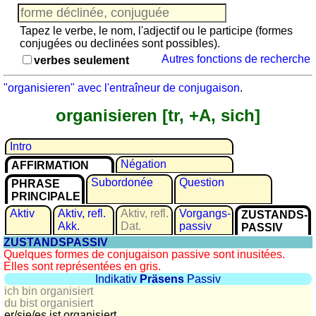
Jeu
avec
Tapez le verbe, le nom, l'adjectif ou le participe (formes
des
conjugées ou declinées sont possibles).
nombres
Autres fonctions de recherche
verbes seulement
Plus
de
"organisieren" avec l'entraîneur de conjugaison
.
langues
allemand
organisieren [tr, +A, sich]
anglais
espagnol
Intro
français
Négation
AFFIRMATION
italien
Subordonée
Question
PHRASE
latin
PRINCIPALE
portugais
Aktiv
Aktiv, refl.
Aktiv, refl.
Vorgangs­
ZUSTANDS­
roumain
Akk.
Dat.
passiv
PASSIV
ZUSTANDSPASSIV
néerlandais
Quelques formes de conjugaison passive sont inusitées.
Utilités
Elles sont représentées en gris.
Indikativ
Präsens
Passiv
ich bin organisiert
Convertisseurs
du bist organisiert
d'unités
er/sie/
es ist organisiert