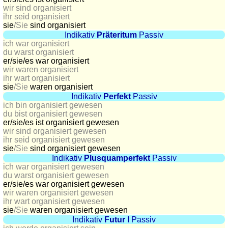
Plaques
wir sind organisiert
ihr seid organisiert
d'immatriculation
sie
/Sie
sind organisiert
Coucher
Indikativ
Präteritum
Passiv
ich war organisiert
du
du warst organisiert
soleil
er/sie/
es war organisiert
Balades
wir waren organisiert
ihr wart organisiert
à
sie
/Sie
waren organisiert
vélo
Indikativ
Perfekt
Passiv
Petit
ich bin organisiert gewesen
du bist organisiert gewesen
vocabulaire
er/sie/
es ist organisiert gewesen
pour
wir sind organisiert gewesen
le
ihr seid organisiert gewesen
sie
/Sie
sind organisiert gewesen
voyage
Indikativ
Plusquamperfekt
Passiv
(pdf)
ich war organisiert gewesen
du warst organisiert gewesen
JEUX
er/sie/
es war organisiert gewesen
Géographie
wir waren organisiert gewesen
ihr wart organisiert gewesen
Quiz
sie
/Sie
waren organisiert gewesen
de
Indikativ
Futur I
Passiv