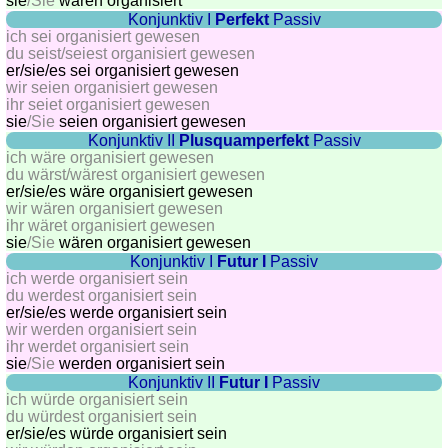
sie
/Sie
wären organisiert
Konjunktiv I
Perfekt
Passiv
Quiz
ich sei organisiert gewesen
de
du seist/seiest organisiert gewesen
villes
er/sie/
es sei organisiert gewesen
wir seien organisiert gewesen
et
ihr seiet organisiert gewesen
pays
sie
/Sie
seien organisiert gewesen
Konjunktiv II
Plusquamperfekt
Passiv
Plus
ich wäre organisiert gewesen
de
Entraineur
du wärst/wärest organisiert gewesen
jeux
de
er/sie/
es wäre organisiert gewesen
wir wären organisiert gewesen
mémoire
ihr wäret organisiert gewesen
Entraineur
sie
/Sie
wären organisiert gewesen
de
Konjunktiv I
Futur I
Passiv
ich werde organisiert sein
mathématiques
du werdest organisiert sein
Puzzle
er/sie/
es werde organisiert sein
wir werden organisiert sein
Quiz
ihr werdet organisiert sein
animaux
sie
/Sie
werden organisiert sein
Trouvez
Konjunktiv II
Futur I
Passiv
ich würde organisiert sein
les
du würdest organisiert sein
différences
er/sie/
es würde organisiert sein