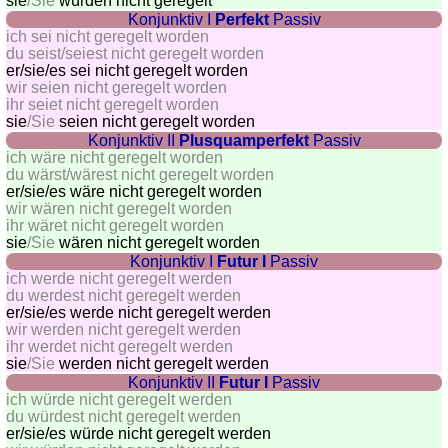
sie
/Sie
würden nicht geregelt
Konjunktiv I
Perfekt
Passiv
Quiz
ich sei nicht geregelt worden
de
du seist/seiest nicht geregelt worden
villes
er/sie/
es sei nicht geregelt worden
wir seien nicht geregelt worden
et
ihr seiet nicht geregelt worden
pays
sie
/Sie
seien nicht geregelt worden
Konjunktiv II
Plusquamperfekt
Passiv
Plus
ich wäre nicht geregelt worden
de
Entraineur
du wärst/wärest nicht geregelt worden
jeux
de
er/sie/
es wäre nicht geregelt worden
wir wären nicht geregelt worden
mémoire
ihr wäret nicht geregelt worden
Entraineur
sie
/Sie
wären nicht geregelt worden
de
Konjunktiv I
Futur I
Passiv
ich werde nicht geregelt werden
mathématiques
du werdest nicht geregelt werden
Puzzle
er/sie/
es werde nicht geregelt werden
wir werden nicht geregelt werden
Quiz
ihr werdet nicht geregelt werden
animaux
sie
/Sie
werden nicht geregelt werden
Trouvez
Konjunktiv II
Futur I
Passiv
ich würde nicht geregelt werden
les
du würdest nicht geregelt werden
différences
er/sie/
es würde nicht geregelt werden