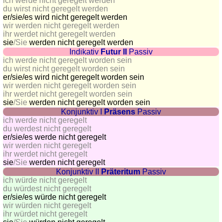
côtes
ich werde nicht geregelt werden
du wirst nicht geregelt werden
et
er/sie/
es wird nicht geregelt werden
fleuves
wir werden nicht geregelt werden
ihr werdet nicht geregelt werden
Quiz
sie
/Sie
werden nicht geregelt werden
de
Indikativ
Futur II
Passiv
géographie
ich werde nicht geregelt worden sein
du wirst nicht geregelt worden sein
Quiz
er/sie/
es wird nicht geregelt worden sein
des
wir werden nicht geregelt worden sein
pays
ihr werdet nicht geregelt worden sein
sie
/Sie
werden nicht geregelt worden sein
Quiz
Konjunktiv I
Präsens
Passiv
des
ich werde nicht geregelt
fleuves
du werdest nicht geregelt
er/sie/
es werde nicht geregelt
et
wir werden nicht geregelt
des
ihr werdet nicht geregelt
villes
sie
/Sie
werden nicht geregelt
Konjunktiv II
Präteritum
Passiv
Quiz
ich würde nicht geregelt
des
du würdest nicht geregelt
er/sie/
es würde nicht geregelt
drapeaux,
wir würden nicht geregelt
blasons,
ihr würdet nicht geregelt
monnaie