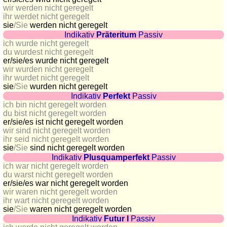
Plaques
wir werden nicht geregelt
ihr werdet nicht geregelt
d'immatriculation
sie
/Sie
werden nicht geregelt
Coucher
Indikativ
Präteritum
Passiv
ich wurde nicht geregelt
du
du wurdest nicht geregelt
soleil
er/sie/
es wurde nicht geregelt
Balades
wir wurden nicht geregelt
ihr wurdet nicht geregelt
à
sie
/Sie
wurden nicht geregelt
vélo
Indikativ
Perfekt
Passiv
Petit
ich bin nicht geregelt worden
du bist nicht geregelt worden
vocabulaire
er/sie/
es ist nicht geregelt worden
pour
wir sind nicht geregelt worden
le
ihr seid nicht geregelt worden
sie
/Sie
sind nicht geregelt worden
voyage
Indikativ
Plusquamperfekt
Passiv
(pdf)
ich war nicht geregelt worden
du warst nicht geregelt worden
JEUX
er/sie/
es war nicht geregelt worden
Géographie
wir waren nicht geregelt worden
ihr wart nicht geregelt worden
Quiz
sie
/Sie
waren nicht geregelt worden
de
Indikativ
Futur I
Passiv