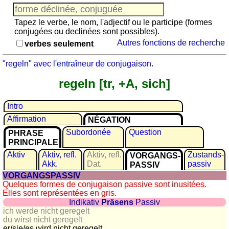
Jeu
avec
Tapez le verbe, le nom, l'adjectif ou le participe (formes
des
conjugées ou declinées sont possibles).
nombres
Autres fonctions de recherche
verbes seulement
Plus
de
"regeln" avec l'entraîneur de conjugaison
.
langues
allemand
regeln [tr, +A, sich]
anglais
espagnol
Intro
français
Affirmation
NÉGATION
italien
Subordonée
Question
PHRASE
latin
PRINCIPALE
portugais
Aktiv
Aktiv, refl.
Aktiv, refl.
Zustands­
VORGANGS­
roumain
Akk.
Dat.
passiv
PASSIV
VORGANGSPASSIV
néerlandais
Quelques formes de conjugaison passive sont inusitées.
Utilités
Elles sont représentées en gris.
Indikativ
Präsens
Passiv
ich werde nicht geregelt
Convertisseurs
du wirst nicht geregelt
d'unités
er/sie/
es wird nicht geregelt