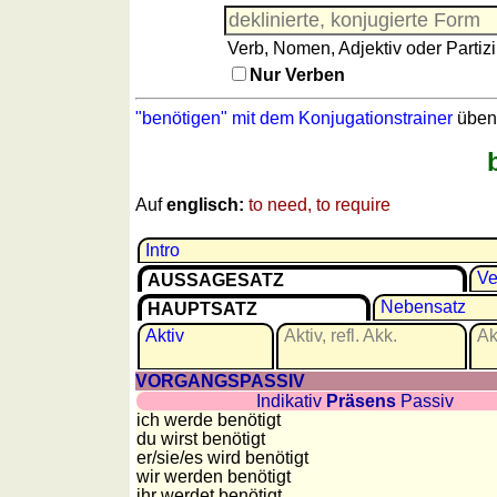
Französisch
Italienisch
Verb, Nomen, Adjektiv oder Partizi
Lateinisch
Nur Verben
Niederländisch
"benötigen" mit dem Konjugationstrainer
üben
Portugiesisch
Rumänisch
Spanisch
Auf
englisch:
to need, to require
Nützliches
Intro
Umrechner
Ve
AUSSAGESATZ
Autokennzeichen
Nebensatz
HAUPTSATZ
Sonnenstand
Aktiv
Aktiv, refl. Akk.
Akt
Fahrradtouren
Reisewortschatz
VORGANGSPASSIV
SPIELE
Indikativ
Präsens
Passiv
ich werde benötigt
Geografie
du wirst benötigt
Küstenquiz
er/sie/
es wird benötigt
wir werden benötigt
Geografiequiz
ihr werdet benötigt