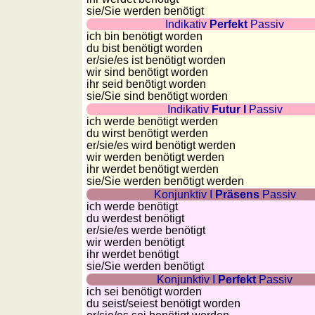
Länderquiz
sie
/Sie
werden benötigt
Indikativ
Perfekt
Passiv
Flüsse-
ich bin benötigt worden
und
du bist benötigt worden
Städtequiz
er/sie/
es ist benötigt worden
wir sind benötigt worden
Flaggen-,
ihr seid benötigt worden
Wappen-
sie
/Sie
sind benötigt worden
Indikativ
Futur I
Passiv
und
ich werde benötigt werden
Münzenquiz
du wirst benötigt werden
Städte-
er/sie/
es wird benötigt werden
wir werden benötigt werden
und
ihr werdet benötigt werden
Länderquiz
sie
/Sie
werden benötigt werden
Konjunktiv I
Präsens
Passiv
weitere
ich werde benötigt
Spiele
Gehirntraining
du werdest benötigt
er/sie/
es werde benötigt
Rechentrainer
wir werden benötigt
Puzzle
ihr werdet benötigt
Quiz
sie
/Sie
werden benötigt
Konjunktiv I
Perfekt
Passiv
Suchbild
ich sei benötigt worden
Tierquiz
du seist/seiest benötigt worden