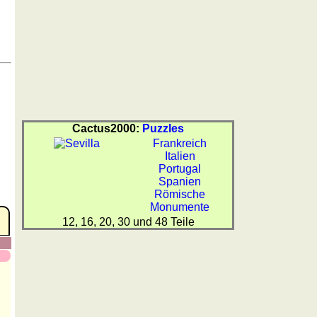
Cactus2000:
Puzzles
Frankreich
Italien
Portugal
Spanien
Römische
Monumente
12, 16, 20, 30 und 48 Teile