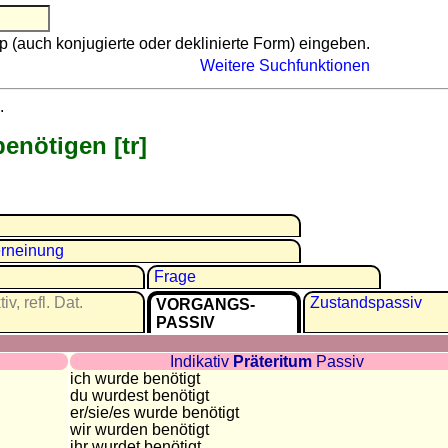
p (auch konjugierte oder deklinierte Form) eingeben.
Weitere Suchfunktionen
.
benötigen [tr]
rneinung
Frage
iv, refl. Dat.
Zu­stands­passiv
VOR­GANGS­
PASSIV
Indikativ
Präteritum
Passiv
ich wurde benötigt
du wurdest benötigt
er/sie/
es wurde benötigt
wir wurden benötigt
ihr wurdet benötigt