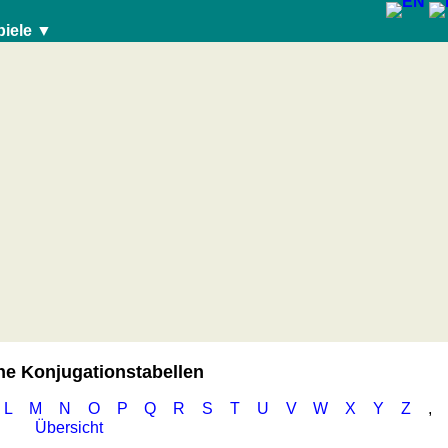
piele ▼
e Konjugationstabellen
L
M
N
O
P
Q
R
S
T
U
V
W
X
Y
Z
,
Übersicht