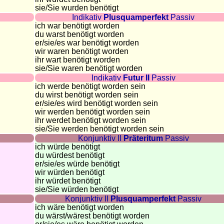
sie
/Sie
wurden benötigt
Indikativ
Plusquamperfekt
Passiv
ich war benötigt worden
du warst benötigt worden
er/sie/
es war benötigt worden
wir waren benötigt worden
ihr wart benötigt worden
sie
/Sie
waren benötigt worden
Indikativ
Futur II
Passiv
ich werde benötigt worden sein
du wirst benötigt worden sein
er/sie/
es wird benötigt worden sein
wir werden benötigt worden sein
ihr werdet benötigt worden sein
sie
/Sie
werden benötigt worden sein
Konjunktiv II
Präteritum
Passiv
ich würde benötigt
du würdest benötigt
er/sie/
es würde benötigt
wir würden benötigt
ihr würdet benötigt
sie
/Sie
würden benötigt
Konjunktiv II
Plusquamperfekt
Passiv
ich wäre benötigt worden
du wärst/wärest benötigt worden