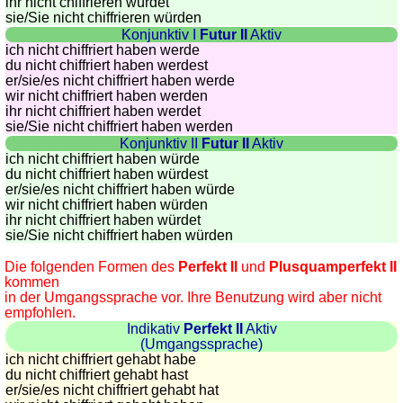
ihr nicht chiffrieren würdet
sie
/Sie
nicht chiffrieren würden
Konjunktiv I
Futur II
Aktiv
ich nicht chiffriert haben werde
du nicht chiffriert haben werdest
er/sie/
es nicht chiffriert haben werde
wir nicht chiffriert haben werden
ihr nicht chiffriert haben werdet
sie
/Sie
nicht chiffriert haben werden
Konjunktiv II
Futur II
Aktiv
ich nicht chiffriert haben würde
du nicht chiffriert haben würdest
er/sie/
es nicht chiffriert haben würde
wir nicht chiffriert haben würden
ihr nicht chiffriert haben würdet
sie
/Sie
nicht chiffriert haben würden
Die folgenden Formen des
Perfekt II
und
Plusquamperfekt II
kommen
in der Umgangssprache vor. Ihre Benutzung wird aber nicht
empfohlen.
Indikativ
Perfekt II
Aktiv
(Umgangssprache)
ich nicht chiffriert gehabt habe
du nicht chiffriert gehabt hast
er/sie/
es nicht chiffriert gehabt hat