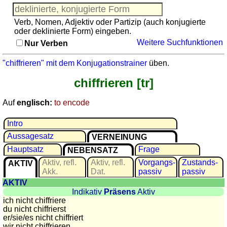
Französisch
Italienisch
Verb, Nomen, Adjektiv oder Partizip (auch konjugierte
Lateinisch
oder deklinierte Form) eingeben.
Weitere Suchfunktionen
Niederländisch
Nur Verben
Portugiesisch
"chiffrieren" mit dem Konjugationstrainer
üben.
Rumänisch
chiffrieren [tr]
Spanisch
Nützliches
Auf
englisch:
to encode
Umrechner
Intro
Autokennzeichen
Aussagesatz
VERNEINUNG
Sonnenstand
Hauptsatz
Frage
NEBENSATZ
Fahrradtouren
Aktiv, refl.
Aktiv, refl.
Vor­gangs­
Zu­stands­
AKTIV
Reisewortschatz
Akk.
Dat.
passiv
passiv
SPIELE
AKTIV
Indikativ
Präsens
Aktiv
Geografie
ich nicht chiffriere
Küstenquiz
du nicht chiffrierst
er/sie/
es nicht chiffriert
Geografiequiz
wir nicht chiffrieren