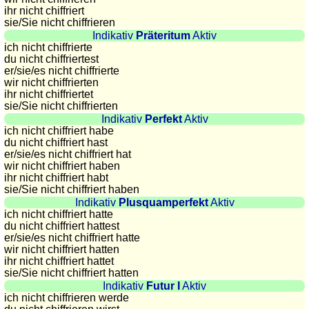
Länderquiz
ihr nicht chiffriert
sie
/Sie
nicht chiffrieren
Flüsse-
Indikativ
Präteritum
Aktiv
und
ich nicht chiffrierte
Städtequiz
du nicht chiffriertest
er/sie/
es nicht chiffrierte
Flaggen-,
wir nicht chiffrierten
Wappen-
ihr nicht chiffriertet
sie
/Sie
nicht chiffrierten
und
Indikativ
Perfekt
Aktiv
Münzenquiz
ich nicht chiffriert habe
Städte-
du nicht chiffriert hast
er/sie/
es nicht chiffriert hat
und
wir nicht chiffriert haben
Länderquiz
ihr nicht chiffriert habt
sie
/Sie
nicht chiffriert haben
weitere
Indikativ
Plusquamperfekt
Aktiv
Spiele
Gehirntraining
ich nicht chiffriert hatte
du nicht chiffriert hattest
Rechentrainer
er/sie/
es nicht chiffriert hatte
Puzzle
wir nicht chiffriert hatten
Quiz
ihr nicht chiffriert hattet
sie
/Sie
nicht chiffriert hatten
Suchbild
Indikativ
Futur I
Aktiv
Tierquiz
ich nicht chiffrieren werde