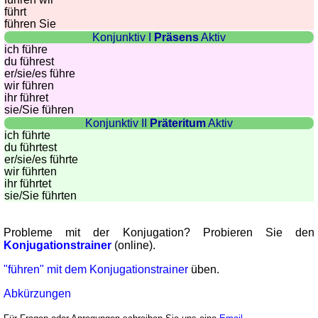
führt
führen Sie
Konjunktiv I
Präsens
Aktiv
ich führe
du führest
er/sie/
es führe
wir führen
ihr führet
sie
/Sie
führen
Konjunktiv II
Präteritum
Aktiv
ich führte
du führtest
er/sie/
es führte
wir führten
ihr führtet
sie
/Sie
führten
Probleme mit der Konjugation? Probieren Sie den
Konjugationstrainer
(online).
"führen" mit dem Konjugationstrainer
üben.
Abkürzungen