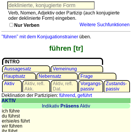
Französisch
Italienisch
Verb, Nomen, Adjektiv oder Partizip (auch konjugierte
Lateinisch
oder deklinierte Form) eingeben.
Weitere Suchfunktionen
Niederländisch
Nur Verben
Portugiesisch
"führen" mit dem Konjugationstrainer
üben.
Rumänisch
führen [tr]
Spanisch
Nützliches
INTRO
Umrechner
Aussagesatz
Verneinung
Autokennzeichen
Hauptsatz
Nebensatz
Frage
Sonnenstand
Aktiv
Aktiv, refl.
Aktiv, refl.
Vor­gangs­
Zu­stands­
Akk.
Dat.
passiv
passiv
Fahrradtouren
Deklination der Partizipien:
führend
,
geführt
Reisewortschatz
AKTIV
SPIELE
Indikativ
Präsens
Aktiv
ich führe
Geografie
du führst
er/sie/
es führt
Küstenquiz
wir führen
Geografiequiz
ihr führt