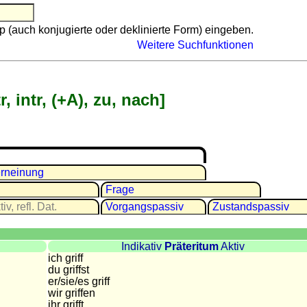
p (auch konjugierte oder deklinierte Form) eingeben.
Weitere Suchfunktionen
r, intr, (+A), zu, nach]
rneinung
Frage
iv, refl. Dat.
Vor­gangs­passiv
Zu­stands­passiv
Indikativ
Präteritum
Aktiv
ich griff
du griffst
er/sie/
es griff
wir griffen
ihr grifft