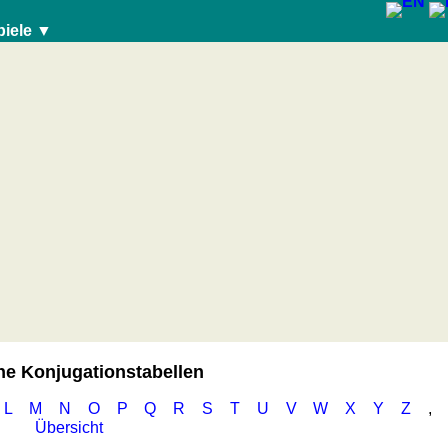
piele ▼
e Konjugationstabellen
L
M
N
O
P
Q
R
S
T
U
V
W
X
Y
Z
,
Übersicht