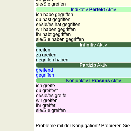
sie
/Sie
greifen
Länderquiz
Indikativ
Perfekt
Aktiv
Flüsse-
ich habe gegriffen
und
du hast gegriffen
er/sie/
es hat gegriffen
Städtequiz
wir haben gegriffen
Flaggen-,
ihr habt gegriffen
Wappen-
sie
/Sie
haben gegriffen
Infinitiv
Aktiv
und
greifen
Münzenquiz
zu greifen
Städte-
gegriffen haben
Partizip
Aktiv
und
greifend
Länderquiz
gegriffen
Konjunktiv I
Präsens
Aktiv
weitere
ich greife
Spiele
Gehirntraining
du greifest
er/sie/
es greife
Rechentrainer
wir greifen
Puzzle
ihr greifet
sie
/Sie
greifen
Quiz
Suchbild
Tierquiz
Probleme mit der Konjugation? Probieren Si