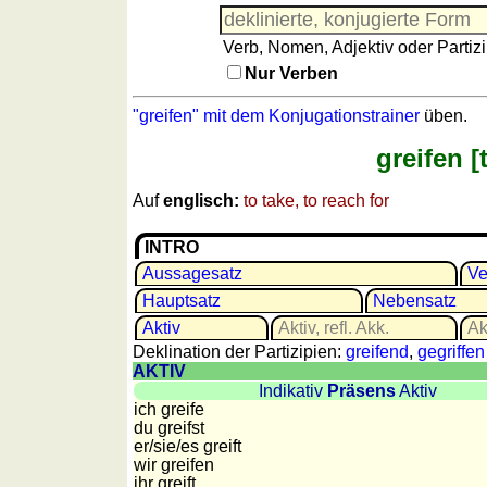
Französisch
Italienisch
Verb, Nomen, Adjektiv oder Partizi
Lateinisch
Nur Verben
Niederländisch
"greifen" mit dem Konjugationstrainer
üben.
Portugiesisch
Rumänisch
greifen [t
Spanisch
Auf
englisch:
to take, to reach for
Nützliches
INTRO
Umrechner
Aussagesatz
Ve
Autokennzeichen
Hauptsatz
Nebensatz
Sonnenstand
Aktiv
Aktiv, refl. Akk.
Akt
Fahrradtouren
Deklination der Partizipien:
greifend
,
gegriffen
Reisewortschatz
AKTIV
SPIELE
Indikativ
Präsens
Aktiv
ich greife
Geografie
du greifst
er/sie/
es greift
Küstenquiz
wir greifen
Geografiequiz
ihr greift