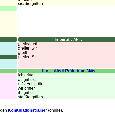
sie
/Sie
griffen
Imperativ
Aktiv
greife/greif
greifen wir
greift
greifen Sie
Konjunktiv II
Präteritum
Aktiv
ich griffe
du griffest
er/sie/
es griffe
wir griffen
ihr griffet
sie
/Sie
griffen
e den
Konjugationstrainer
(online).