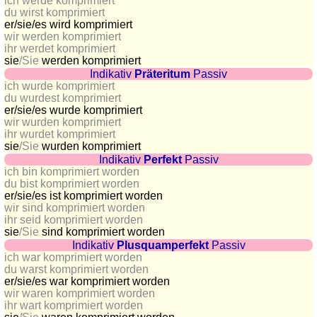
ich werde komprimiert
Länderquiz
du wirst komprimiert
er/sie/
es wird komprimiert
Flüsse-
wir werden komprimiert
und
ihr werdet komprimiert
Städtequiz
sie
/Sie
werden komprimiert
Indikativ
Präteritum
Passiv
Flaggen-,
ich wurde komprimiert
Wappen-
du wurdest komprimiert
er/sie/
es wurde komprimiert
und
wir wurden komprimiert
Münzenquiz
ihr wurdet komprimiert
Städte-
sie
/Sie
wurden komprimiert
Indikativ
Perfekt
Passiv
und
ich bin komprimiert worden
Länderquiz
du bist komprimiert worden
er/sie/
es ist komprimiert worden
weitere
wir sind komprimiert worden
Spiele
Gehirntraining
ihr seid komprimiert worden
sie
/Sie
sind komprimiert worden
Rechentrainer
Indikativ
Plusquamperfekt
Passiv
Puzzle
ich war komprimiert worden
Quiz
du warst komprimiert worden
er/sie/
es war komprimiert worden
Suchbild
wir waren komprimiert worden
Tierquiz
ihr wart komprimiert worden