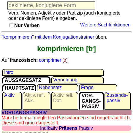
Französisch
Italienisch
Verb, Nomen, Adjektiv oder Partizip (auch konjugierte
Lateinisch
oder deklinierte Form) eingeben.
Weitere Suchfunktionen
Niederländisch
Nur Verben
Portugiesisch
"komprimieren" mit dem Konjugationstrainer
üben.
Rumänisch
komprimieren [tr]
Spanisch
Nützliches
Auf
französisch:
comprimer
[tr]
Umrechner
Intro
Autokennzeichen
Verneinung
AUSSAGESATZ
Sonnenstand
Nebensatz
Frage
HAUPTSATZ
Fahrradtouren
Aktiv
Aktiv, refl.
Aktiv, refl.
Zu­stands­
VOR­
Reisewortschatz
Akk.
Dat.
passiv
GANGS­
SPIELE
PASSIV
VORGANGSPASSIV
Geografie
Manche formal möglichen Passivformen sind ungebräuchlich.
Küstenquiz
Diese sind grau dargestellt.
Indikativ
Präsens
Passiv
Geografiequiz