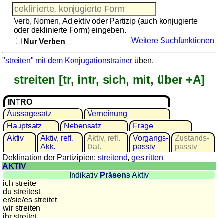
Französisch
Italienisch
Verb, Nomen, Adjektiv oder Partizip (auch konjugierte
Lateinisch
oder deklinierte Form) eingeben.
Weitere Suchfunktionen
Niederländisch
Nur Verben
Portugiesisch
"streiten" mit dem Konjugationstrainer
üben.
Rumänisch
streiten [tr, intr, sich, mit, über +A]
Spanisch
Nützliches
INTRO
Umrechner
Aussagesatz
Verneinung
Autokennzeichen
Hauptsatz
Nebensatz
Frage
Sonnenstand
Aktiv
Aktiv, refl.
Aktiv, refl.
Vor­gangs­
Zu­stands­
Akk.
Dat.
passiv
passiv
Fahrradtouren
Deklination der Partizipien:
streitend
,
gestritten
Reisewortschatz
AKTIV
SPIELE
Indikativ
Präsens
Aktiv
ich streite
Geografie
du streitest
er/sie/
es streitet
Küstenquiz
wir streiten
Geografiequiz
ihr streitet