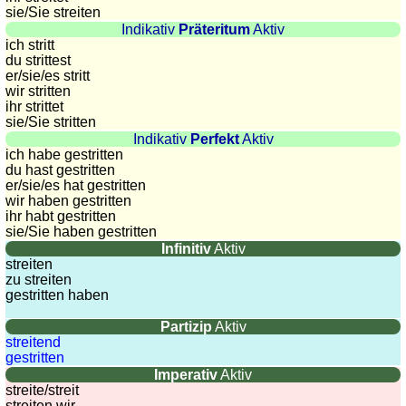
sie
/Sie
streiten
Länderquiz
Indikativ
Präteritum
Aktiv
Flüsse-
ich stritt
und
du strittest
er/sie/
es stritt
Städtequiz
wir stritten
Flaggen-,
ihr strittet
Wappen-
sie
/Sie
stritten
Indikativ
Perfekt
Aktiv
und
ich habe gestritten
Münzenquiz
du hast gestritten
Städte-
er/sie/
es hat gestritten
wir haben gestritten
und
ihr habt gestritten
Länderquiz
sie
/Sie
haben gestritten
Infinitiv
Aktiv
weitere
streiten
Spiele
Gehirntraining
zu streiten
gestritten haben
Rechentrainer
Puzzle
Partizip
Aktiv
streitend
Quiz
gestritten
Suchbild
Imperativ
Aktiv
Tierquiz
streite/streit
streiten wir