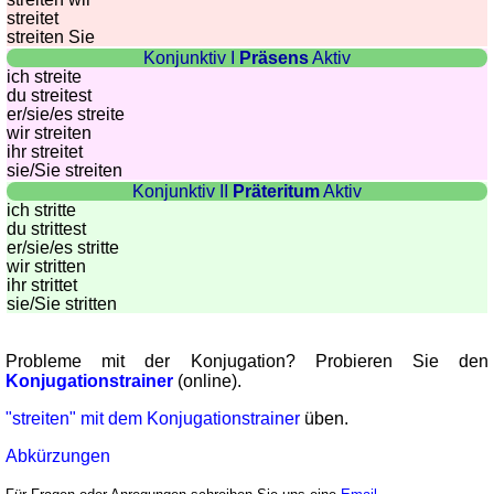
streitet
streiten Sie
Konjunktiv I
Präsens
Aktiv
ich streite
du streitest
er/sie/
es streite
wir streiten
ihr streitet
sie
/Sie
streiten
Konjunktiv II
Präteritum
Aktiv
ich stritte
du strittest
er/sie/
es stritte
wir stritten
ihr strittet
sie
/Sie
stritten
Probleme mit der Konjugation? Probieren Sie den
Konjugationstrainer
(online).
"streiten" mit dem Konjugationstrainer
üben.
Abkürzungen