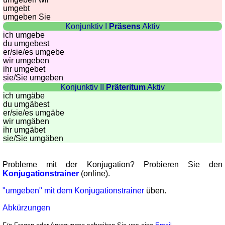
umgebt
umgeben Sie
Konjunktiv I
Präsens
Aktiv
ich umgebe
du umgebest
er/sie/
es umgebe
wir umgeben
ihr umgebet
sie
/Sie
umgeben
Konjunktiv II
Präteritum
Aktiv
ich umgäbe
du umgäbest
er/sie/
es umgäbe
wir umgäben
ihr umgäbet
sie
/Sie
umgäben
Probleme mit der Konjugation? Probieren Sie den
Konjugationstrainer
(online).
"umgeben" mit dem Konjugationstrainer
üben.
Abkürzungen