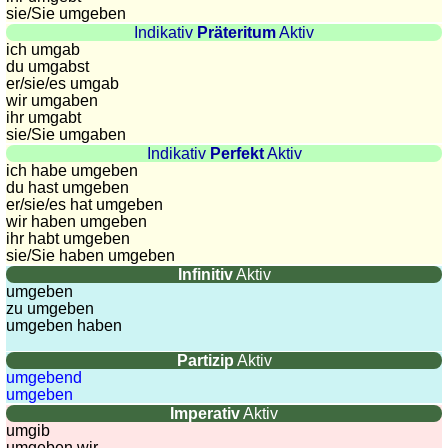
sie
/Sie
umgeben
Länderquiz
Indikativ
Präteritum
Aktiv
Flüsse-
ich umgab
und
du umgabst
er/sie/
es umgab
Städtequiz
wir umgaben
Flaggen-,
ihr umgabt
Wappen-
sie
/Sie
umgaben
Indikativ
Perfekt
Aktiv
und
ich habe umgeben
Münzenquiz
du hast umgeben
Städte-
er/sie/
es hat umgeben
wir haben umgeben
und
ihr habt umgeben
Länderquiz
sie
/Sie
haben umgeben
Infinitiv
Aktiv
weitere
umgeben
Spiele
Gehirntraining
zu umgeben
umgeben haben
Rechentrainer
Puzzle
Partizip
Aktiv
umgebend
Quiz
umgeben
Suchbild
Imperativ
Aktiv
Tierquiz
umgib
umgeben wir