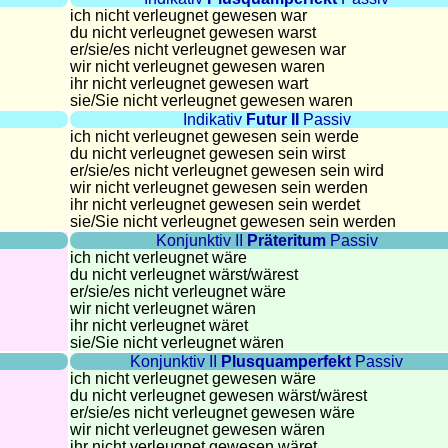
ich nicht verleugnet gewesen war
du nicht verleugnet gewesen warst
er/sie/
es nicht verleugnet gewesen war
wir nicht verleugnet gewesen waren
ihr nicht verleugnet gewesen wart
sie
/Sie
nicht verleugnet gewesen waren
Indikativ
Futur II
Passiv
ich nicht verleugnet gewesen sein werde
du nicht verleugnet gewesen sein wirst
er/sie/
es nicht verleugnet gewesen sein wird
wir nicht verleugnet gewesen sein werden
ihr nicht verleugnet gewesen sein werdet
sie
/Sie
nicht verleugnet gewesen sein werden
Konjunktiv II
Präteritum
Passiv
ich nicht verleugnet wäre
du nicht verleugnet wärst/wärest
er/sie/
es nicht verleugnet wäre
wir nicht verleugnet wären
ihr nicht verleugnet wäret
sie
/Sie
nicht verleugnet wären
Konjunktiv II
Plusquamperfekt
Passiv
ich nicht verleugnet gewesen wäre
du nicht verleugnet gewesen wärst/wärest
er/sie/
es nicht verleugnet gewesen wäre
wir nicht verleugnet gewesen wären
ihr nicht verleugnet gewesen wäret