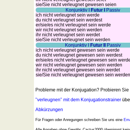
sie
/Sie
nicht verleugnet gewesen seien
Konjunktiv I
Futur I
Passiv
ich nicht verleugnet sein werde
du nicht verleugnet sein werdest
er/sie/
es nicht verleugnet sein werde
wir nicht verleugnet sein werden
ihr nicht verleugnet sein werdet
sie
/Sie
nicht verleugnet sein werden
Konjunktiv I
Futur II
Passiv
ich nicht verleugnet gewesen sein werde
du nicht verleugnet gewesen sein werdest
er/sie/
es nicht verleugnet gewesen sein werd
wir nicht verleugnet gewesen sein werden
ihr nicht verleugnet gewesen sein werdet
sie
/Sie
nicht verleugnet gewesen sein werde
Probleme mit der Konjugation? Probieren Si
"verleugnen" mit dem Konjugationstrainer
übe
Abkürzungen
Für Fragen oder Anregungen schreiben Sie uns eine
Ema
Alle Angaben ohne Gewähr. Cactus2000 übernimmt keine 