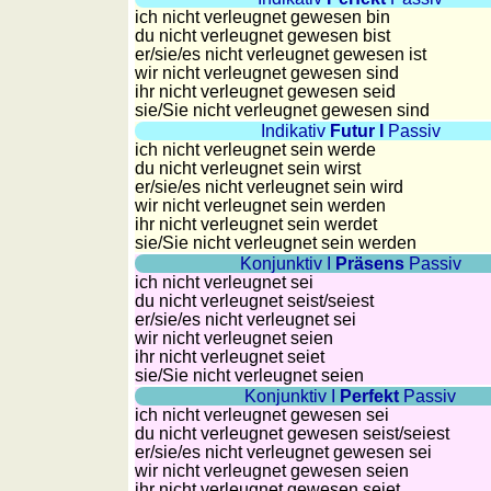
Länderquiz
ich nicht verleugnet gewesen bin
du nicht verleugnet gewesen bist
Flüsse-
er/sie/
es nicht verleugnet gewesen ist
und
wir nicht verleugnet gewesen sind
ihr nicht verleugnet gewesen seid
Städtequiz
sie
/Sie
nicht verleugnet gewesen sind
Flaggen-,
Indikativ
Futur I
Passiv
Wappen-
ich nicht verleugnet sein werde
du nicht verleugnet sein wirst
und
er/sie/
es nicht verleugnet sein wird
Münzenquiz
wir nicht verleugnet sein werden
Städte-
ihr nicht verleugnet sein werdet
sie
/Sie
nicht verleugnet sein werden
und
Konjunktiv I
Präsens
Passiv
Länderquiz
ich nicht verleugnet sei
du nicht verleugnet seist/seiest
weitere
er/sie/
es nicht verleugnet sei
Spiele
Gehirntraining
wir nicht verleugnet seien
ihr nicht verleugnet seiet
Rechentrainer
sie
/Sie
nicht verleugnet seien
Puzzle
Konjunktiv I
Perfekt
Passiv
Quiz
ich nicht verleugnet gewesen sei
du nicht verleugnet gewesen seist/seiest
Suchbild
er/sie/
es nicht verleugnet gewesen sei
Tierquiz
wir nicht verleugnet gewesen seien
ihr nicht verleugnet gewesen seiet