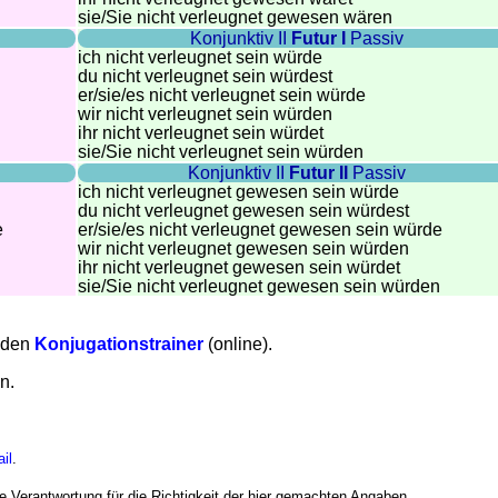
sie
/Sie
nicht verleugnet gewesen wären
Konjunktiv II
Futur I
Passiv
ich nicht verleugnet sein würde
du nicht verleugnet sein würdest
er/sie/
es nicht verleugnet sein würde
wir nicht verleugnet sein würden
ihr nicht verleugnet sein würdet
sie
/Sie
nicht verleugnet sein würden
Konjunktiv II
Futur II
Passiv
ich nicht verleugnet gewesen sein würde
du nicht verleugnet gewesen sein würdest
e
er/sie/
es nicht verleugnet gewesen sein würde
wir nicht verleugnet gewesen sein würden
ihr nicht verleugnet gewesen sein würdet
n
sie
/Sie
nicht verleugnet gewesen sein würden
e den
Konjugationstrainer
(online).
n.
il
.
Verantwortung für die Richtigkeit der hier gemachten Angaben.