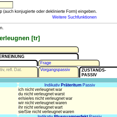
p (auch konjugierte oder deklinierte Form) eingeben.
Weitere Suchfunktionen
n.
erleugnen [tr]
ERNEINUNG
Frage
iv, refl. Dat.
Vor­gangs­passiv
ZU­STANDS­
PASSIV
Indikativ
Präteritum
Passiv
ich nicht verleugnet war
du nicht verleugnet warst
er/sie/
es nicht verleugnet war
wir nicht verleugnet waren
ihr nicht verleugnet wart
sie
/Sie
nicht verleugnet waren
Indikativ
Plusquamperfekt
Passiv