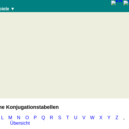
piele ▼
e Konjugationstabellen
L
M
N
O
P
Q
R
S
T
U
V
W
X
Y
Z
,
Übersicht