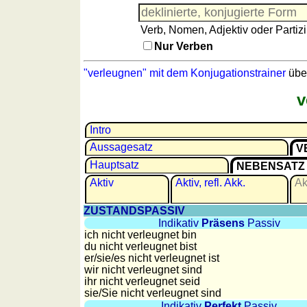
Französisch
Italienisch
Verb, Nomen, Adjektiv oder Partizi
Lateinisch
Nur Verben
Niederländisch
"verleugnen" mit dem Konjugationstrainer
übe
Portugiesisch
Rumänisch
v
Spanisch
Nützliches
Intro
Aussagesatz
V
Umrechner
Hauptsatz
NEBENSATZ
Autokennzeichen
Aktiv
Aktiv, refl. Akk.
Akt
Sonnenstand
Fahrradtouren
ZUSTANDSPASSIV
Indikativ
Präsens
Passiv
Reisewortschatz
ich nicht verleugnet bin
SPIELE
du nicht verleugnet bist
er/sie/
es nicht verleugnet ist
Geografie
wir nicht verleugnet sind
ihr nicht verleugnet seid
Küstenquiz
sie
/Sie
nicht verleugnet sind
Geografiequiz
Indikativ
Perfekt
Passiv