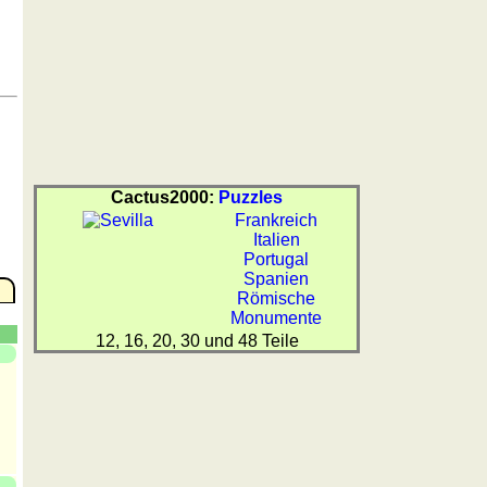
Cactus2000:
Puzzles
Frankreich
Italien
Portugal
Spanien
Römische
Monumente
12, 16, 20, 30 und 48 Teile