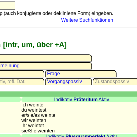
p (auch konjugierte oder deklinierte Form) eingeben.
Weitere Suchfunktionen
 [intr, um, über +A]
rneinung
Frage
iv, refl. Dat.
Vor­gangs­passiv
Zu­stands­passiv
Indikativ
Präteritum
Aktiv
ich weinte
du weintest
er/sie/
es weinte
wir weinten
ihr weintet
sie
/Sie
weinten
Indikativ
Plusquamperfekt
Aktiv