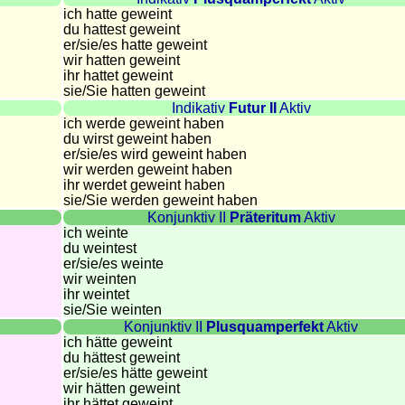
ich hatte geweint
du hattest geweint
er/sie/
es hatte geweint
wir hatten geweint
ihr hattet geweint
sie
/Sie
hatten geweint
Indikativ
Futur II
Aktiv
ich werde geweint haben
du wirst geweint haben
er/sie/
es wird geweint haben
wir werden geweint haben
ihr werdet geweint haben
sie
/Sie
werden geweint haben
Konjunktiv II
Präteritum
Aktiv
ich weinte
du weintest
er/sie/
es weinte
wir weinten
ihr weintet
sie
/Sie
weinten
Konjunktiv II
Plusquamperfekt
Aktiv
ich hätte geweint
du hättest geweint
er/sie/
es hätte geweint
wir hätten geweint
ihr hättet geweint