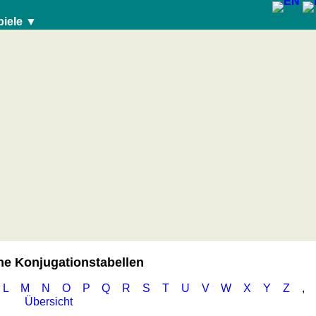
piele ▼
e Konjugationstabellen
L
M
N
O
P
Q
R
S
T
U
V
W
X
Y
Z
,
Übersicht