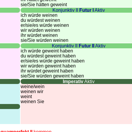
sie
/Sie
hätten geweint
Konjunktiv II
Futur I
Aktiv
ich würde weinen
du würdest weinen
er/sie/
es würde weinen
wir würden weinen
ihr würdet weinen
sie
/Sie
würden weinen
Konjunktiv II
Futur II
Aktiv
ich würde geweint haben
du würdest geweint haben
er/sie/
es würde geweint haben
wir würden geweint haben
ihr würdet geweint haben
sie
/Sie
würden geweint haben
Imperativ
Aktiv
weine/wein
weinen wir
weint
weinen Sie
quamperfekt II
kommen