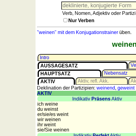
Französisch
Italienisch
Verb, Nomen, Adjektiv oder Partizi
Lateinisch
Nur Verben
Niederländisch
"weinen" mit dem Konjugationstrainer
üben.
Portugiesisch
Rumänisch
weinen
Spanisch
Nützliches
Intro
Ve
AUSSAGESATZ
Umrechner
Nebensatz
HAUPTSATZ
Autokennzeichen
Aktiv, refl. Akk.
Akt
AKTIV
Sonnenstand
Deklination der Partizipien:
weinend
,
geweint
Fahrradtouren
AKTIV
Indikativ
Präsens
Aktiv
Reisewortschatz
ich weine
SPIELE
du weinst
er/sie/
es weint
Geografie
wir weinen
ihr weint
Küstenquiz
sie
/Sie
weinen
Geografiequiz
Indikativ
Perfekt
Aktiv