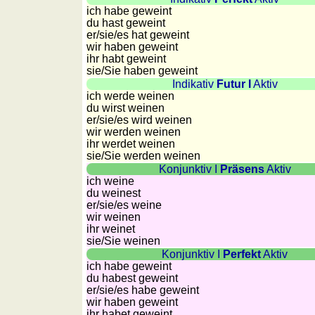
Länderquiz
ich habe geweint
du hast geweint
Flüsse-
er/sie/
es hat geweint
und
wir haben geweint
ihr habt geweint
Städtequiz
sie
/Sie
haben geweint
Flaggen-,
Indikativ
Futur I
Aktiv
Wappen-
ich werde weinen
du wirst weinen
und
er/sie/
es wird weinen
Münzenquiz
wir werden weinen
Städte-
ihr werdet weinen
sie
/Sie
werden weinen
und
Konjunktiv I
Präsens
Aktiv
Länderquiz
ich weine
du weinest
weitere
er/sie/
es weine
Spiele
Gehirntraining
wir weinen
ihr weinet
Rechentrainer
sie
/Sie
weinen
Puzzle
Konjunktiv I
Perfekt
Aktiv
Quiz
ich habe geweint
du habest geweint
Suchbild
er/sie/
es habe geweint
Tierquiz
wir haben geweint
ihr habet geweint