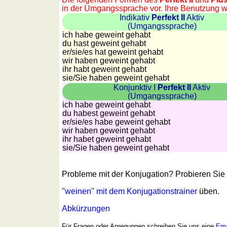
in der Umgangssprache vor. Ihre Benutzung wi
Indikativ
Perfekt II
Aktiv
(Umgangssprache)
ich habe geweint gehabt
du hast geweint gehabt
er/sie/
es hat geweint gehabt
wir haben geweint gehabt
ihr habt geweint gehabt
sie
/Sie
haben geweint gehabt
Konjunktiv I
Perfekt II
Aktiv
(Umgangssprache)
ich habe geweint gehabt
du habest geweint gehabt
er/sie/
es habe geweint gehabt
wir haben geweint gehabt
ihr habet geweint gehabt
sie
/Sie
haben geweint gehabt
Probleme mit der Konjugation? Probieren Si
"weinen" mit dem Konjugationstrainer
üben.
Abkürzungen
Für Fragen oder Anregungen schreiben Sie uns eine
Ema