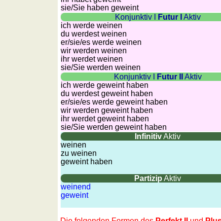
sie
/Sie
haben geweint
Konjunktiv I
Futur I
Aktiv
ich werde weinen
du werdest weinen
er/sie/
es werde weinen
wir werden weinen
ihr werdet weinen
sie
/Sie
werden weinen
Konjunktiv I
Futur II
Aktiv
ich werde geweint haben
du werdest geweint haben
er/sie/
es werde geweint haben
wir werden geweint haben
ihr werdet geweint haben
sie
/Sie
werden geweint haben
Infinitiv
Aktiv
weinen
zu weinen
geweint haben
Partizip
Aktiv
weinend
geweint
Die folgenden Formen des
Perfekt II
und
Plus