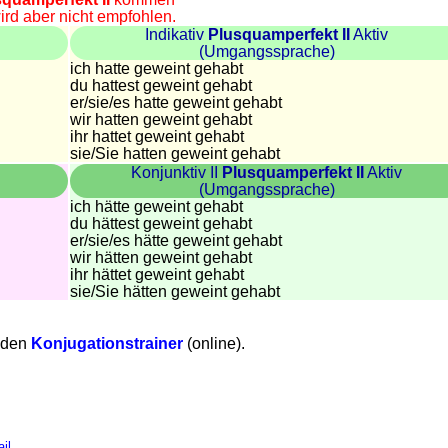
rd aber nicht empfohlen.
Indikativ
Plusquamperfekt II
Aktiv
(Umgangssprache)
ich hatte geweint gehabt
du hattest geweint gehabt
er/sie/
es hatte geweint gehabt
wir hatten geweint gehabt
ihr hattet geweint gehabt
sie
/Sie
hatten geweint gehabt
Konjunktiv II
Plusquamperfekt II
Aktiv
(Umgangssprache)
ich hätte geweint gehabt
du hättest geweint gehabt
er/sie/
es hätte geweint gehabt
wir hätten geweint gehabt
ihr hättet geweint gehabt
sie
/Sie
hätten geweint gehabt
e den
Konjugationstrainer
(online).
il
.